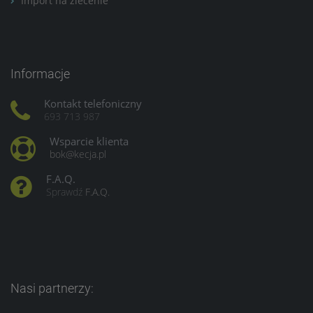
Import na zlecenie
Informacje
Kontakt telefoniczny
693 713 987
Wsparcie klienta
bok@kecja.pl
F.A.Q.
Sprawdź
F.A.Q.
Nasi partnerzy: