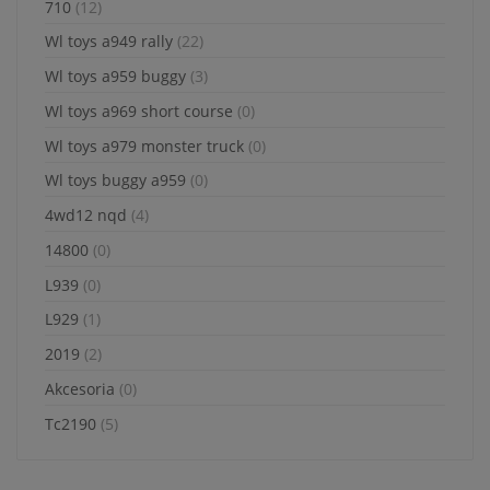
jakie przysługują Ci
710
(12)
uprawnienia.
Wl toys a949 rally
(22)
Działania DK INVESTMENT
Wl toys a959 buggy
(3)
GROUP sp. z o.o. związane z
gromadzeniem i
Wl toys a969 short course
(0)
przetwarzaniem wszelkich
danych są ukierunkowane
Wl toys a979 monster truck
(0)
na zagwarantowanie Ci
Wl toys buggy a959
(0)
poczucia pełnego
bezpieczeństwa oraz
4wd12 nqd
(4)
legalności przetwarzania na
poziomie odpowiednim do
14800
(0)
obowiązującego w Polsce
L939
(0)
prawa ochrony danych
osobowych, w tym
L929
(1)
Rozporządzenia Parlamentu
Europejskiego i Rady
2019
(2)
2016/679 z dnia 27 kwietnia
Akcesoria
(0)
2016 r. w sprawie ochrony
osób fizycznych w związku z
Tc2190
(5)
przetwarzaniem danych
osobowych i w sprawie
swobodnego przepływu