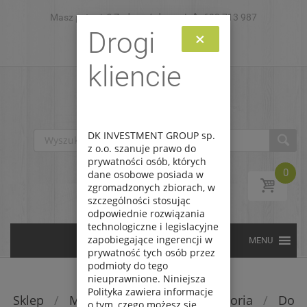
Masz pytanie? Zadzwoń do nas!
Skip to content
693 713 987
Drogi
×
Zaloguj
Zarejestruj
kliencie
DK INVESTMENT GROUP sp.
z o.o. szanuje prawo do
prywatności osób, których
0
dane osobowe posiada w
zgromadzonych zbiorach, w
szczególności stosując
odpowiednie rozwiązania
technologiczne i legislacyjne
zapobiegające ingerencji w
prywatność tych osób przez
podmioty do tego
nieuprawnione. Niniejsza
Polityka zawiera informacje
Sklep
/
Modele rc
/
Części i akcesoria
/
Do
o tym, czego możesz się