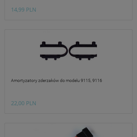
prywatności w związku z
14,99 PLN
czym nie mamy wpływu na
prowadzoną przez
dostawców politykę
prywatności oraz
wykorzystywania przez nich
plików Cookies.
Wszelkie pytania oraz
zgłoszenia możesz kierować
od wyznaczonego
Inspektora Ochrony Danych,
pod adres
marketing@kecja.pl
lub nr
Amortyzatory zderzaków do modelu 9115, 9116
telefonu
+48 693 713 987
.
22,00 PLN