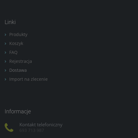
prywatności w związku z
czym nie mamy wpływu na
prowadzoną przez
Linki
dostawców politykę
prywatności oraz
wykorzystywania przez nich
Produkty
plików Cookies.
Koszyk
Wszelkie pytania oraz
FAQ
zgłoszenia możesz kierować
Rejestracja
od wyznaczonego
Inspektora Ochrony Danych,
Dostawa
pod adres
Import na zlecenie
marketing@kecja.pl
lub nr
telefonu
+48 693 713 987
.
Informacje
Kontakt telefoniczny
693 713 987