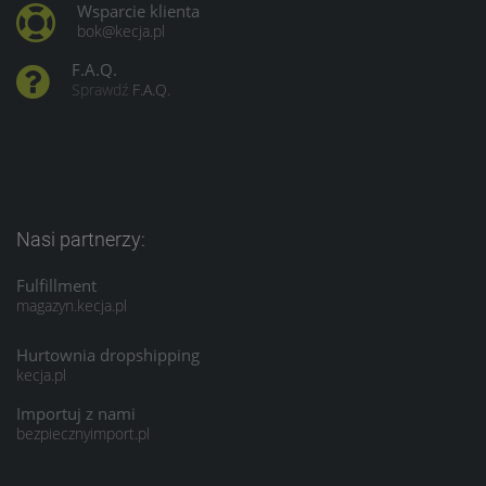
Wsparcie klienta
bok@kecja.pl
F.A.Q.
Sprawdź
F.A.Q.
Nasi partnerzy:
Fulfillment
magazyn.kecja.pl
Hurtownia dropshipping
kecja.pl
Importuj z nami
bezpiecznyimport.pl