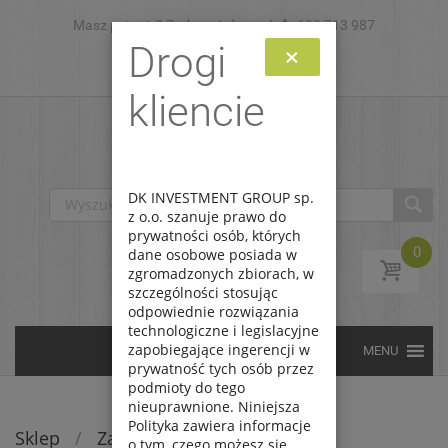
Masz pytanie? Zadzwoń do nas!
Skip to content
693 713 987
Drogi
×
Zaloguj
Zarejestruj
kliencie
DK INVESTMENT GROUP sp.
z o.o. szanuje prawo do
prywatności osób, których
0
dane osobowe posiada w
zgromadzonych zbiorach, w
szczególności stosując
odpowiednie rozwiązania
technologiczne i legislacyjne
zapobiegające ingerencji w
prywatność tych osób przez
podmioty do tego
nieuprawnione. Niniejsza
Polityka zawiera informacje
Sklep
/
Zabawki
/
Lalki i akcesoria
o tym, czego możesz się