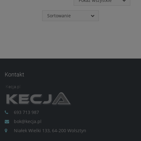
Pokaż wszystkie
takich danych oraz
uchylenia dyrektywy
95/46/WE – czyli tzw. RODO.
Sortowanie
Informujemy też, że w
ramach naszych serwisów
mogą zostać zamieszczone
również zewnętrzne linki
umożliwiające bezpośrednie
dotarcie do innych stron
internetowych bądź też
podczas korzystania z
naszych serwisów w
Kontakt
urządzeniu końcowym
Użytkownika mogą zostać
umieszczone pliki Cookies w
Kecja.pl
celu umożliwienia Ci
skorzystania ze
zintegrowanych
funkcjonalności (np.
693 713 987
Facebook, LinkedIn,
bok@kecja.pl
YouTube). Każdy z
dostawców określa zasady
Niałek Wielki 133, 64-200 Wolsztyn
korzystania z plików Cookies
w swojej polityce