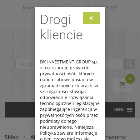
Masz pytanie? Zadzwoń do nas!
Skip to content
693 713 987
Drogi
×
Zaloguj
Zarejestruj
kliencie
DK INVESTMENT GROUP sp.
z o.o. szanuje prawo do
prywatności osób, których
0
dane osobowe posiada w
zgromadzonych zbiorach, w
szczególności stosując
odpowiednie rozwiązania
technologiczne i legislacyjne
zapobiegające ingerencji w
prywatność tych osób przez
podmioty do tego
nieuprawnione. Niniejsza
Polityka zawiera informacje
Sklep
/
Akumulatory i pakiety
/
Panasonic
o tym, czego możesz się