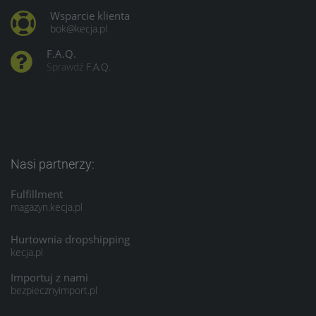
Wsparcie klienta
bok@kecja.pl
F.A.Q.
Sprawdź
F.A.Q.
Nasi partnerzy:
Fulfillment
magazyn.kecja.pl
Hurtownia dropshipping
kecja.pl
Importuj z nami
bezpiecznyimport.pl