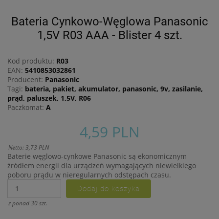
jakie przysługują Ci
uprawnienia.
Bateria Cynkowo-Węglowa Panasonic
Działania DK INVESTMENT
1,5V R03 AAA - Blister 4 szt.
GROUP sp. z o.o. związane z
gromadzeniem i
przetwarzaniem wszelkich
Kod produktu:
R03
danych są ukierunkowane
EAN:
5410853032861
na zagwarantowanie Ci
Producent:
Panasonic
poczucia pełnego
Tagi:
bateria, pakiet, akumulator, panasonic, 9v, zasilanie,
bezpieczeństwa oraz
prąd, paluszek, 1,5V, R06
legalności przetwarzania na
Paczkomat:
A
poziomie odpowiednim do
obowiązującego w Polsce
4,59 PLN
prawa ochrony danych
osobowych, w tym
Netto: 3,73 PLN
Rozporządzenia Parlamentu
Baterie węglowo-cynkowe Panasonic są ekonomicznym
Europejskiego i Rady
źródłem energii dla urządzeń wymagających niewielkiego
2016/679 z dnia 27 kwietnia
poboru prądu w nieregularnych odstępach czasu.
2016 r. w sprawie ochrony
osób fizycznych w związku z
przetwarzaniem danych
z ponad 30 szt.
osobowych i w sprawie
swobodnego przepływu