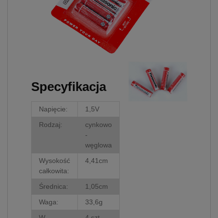
prywatności w związku z
czym nie mamy wpływu na
prowadzoną przez
dostawców politykę
prywatności oraz
wykorzystywania przez nich
plików Cookies.
Wszelkie pytania oraz
Specyfikacja
zgłoszenia możesz kierować
od wyznaczonego
Inspektora Ochrony Danych,
Napięcie:
1,5V
pod adres
Rodzaj:
cynkowo
marketing@kecja.pl
lub nr
telefonu
+48 693 713 987
.
-
węglowa
Wysokość
4,41cm
całkowita:
Średnica:
1,05cm
Waga:
33,6g
W
4 szt.