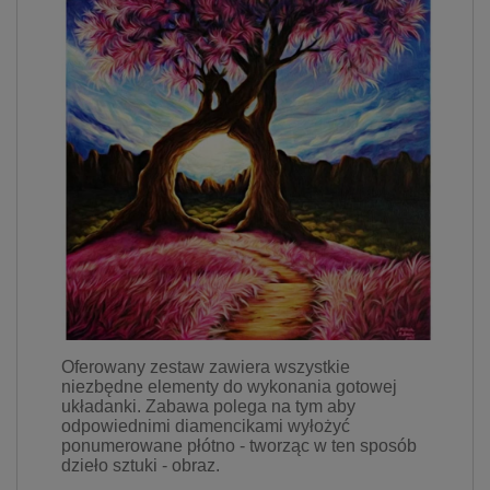
prywatności w związku z
czym nie mamy wpływu na
prowadzoną przez
dostawców politykę
prywatności oraz
wykorzystywania przez nich
plików Cookies.
Wszelkie pytania oraz
zgłoszenia możesz kierować
od wyznaczonego
Inspektora Ochrony Danych,
pod adres
marketing@kecja.pl
lub nr
telefonu
+48 693 713 987
.
Oferowany zestaw zawiera wszystkie
niezbędne elementy do wykonania gotowej
układanki. Zabawa polega na tym aby
odpowiednimi diamencikami wyłożyć
ponumerowane płótno - tworząc w ten sposób
dzieło sztuki - obraz.