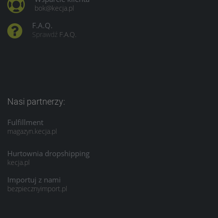
bok@kecja.pl
F.A.Q.
Sprawdź
F.A.Q.
Nasi partnerzy:
Fulfillment
magazyn.kecja.pl
Hurtownia dropshipping
kecja.pl
Importuj z nami
bezpiecznyimport.pl