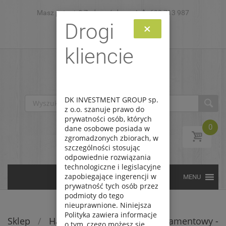
Masz pytanie? Zadzwoń do nas!
Skip to content
693 713 987
Drogi
×
Zaloguj
Zarejestruj
kliencie
DK INVESTMENT GROUP sp.
z o.o. szanuje prawo do
prywatności osób, których
0
dane osobowe posiada w
zgromadzonych zbiorach, w
szczególności stosując
odpowiednie rozwiązania
technologiczne i legislacyjne
zapobiegające ingerencji w
prywatność tych osób przez
podmioty do tego
nieuprawnione. Niniejsza
Polityka zawiera informacje
Sklep
/
Haft diamentowy
/
Haft diamentowy -
o tym, czego możesz się