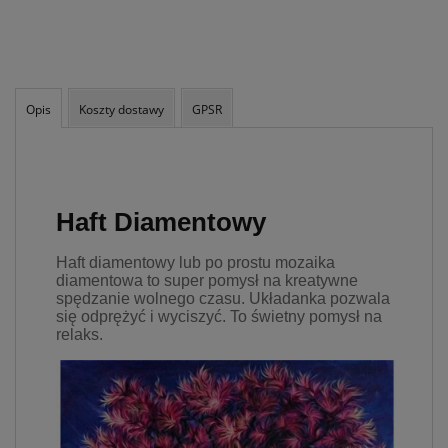
takich danych oraz
uchylenia dyrektywy
95/46/WE – czyli tzw. RODO.
Informujemy też, że w
ramach naszych serwisów
mogą zostać zamieszczone
Opis
Koszty dostawy
GPSR
również zewnętrzne linki
umożliwiające bezpośrednie
dotarcie do innych stron
internetowych bądź też
podczas korzystania z
Haft Diamentowy
naszych serwisów w
urządzeniu końcowym
Użytkownika mogą zostać
Haft diamentowy lub po prostu mozaika
umieszczone pliki Cookies w
diamentowa to super pomysł na kreatywne
celu umożliwienia Ci
spędzanie wolnego czasu. Układanka pozwala
skorzystania ze
się odprężyć i wyciszyć. To świetny pomysł na
zintegrowanych
relaks.
funkcjonalności (np.
Facebook, LinkedIn,
YouTube). Każdy z
dostawców określa zasady
korzystania z plików Cookies
w swojej polityce