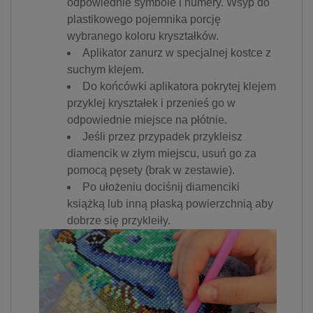
odpowiednie symbole i numery. Wsyp do
plastikowego pojemnika porcję
wybranego koloru kryształków.
Aplikator zanurz w specjalnej kostce z
suchym klejem.
Do końcówki aplikatora pokrytej klejem
przyklej kryształek i przenieś go w
odpowiednie miejsce na płótnie.
Jeśli przez przypadek przykleisz
diamencik w złym miejscu, usuń go za
pomocą pęsety (brak w zestawie).
Po ułożeniu dociśnij diamenciki
książką lub inną płaską powierzchnią aby
dobrze się przykleiły.