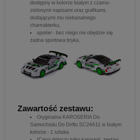
dostępny w kolorze białym z czarno-
prywatności w związku z
zielonymi napisami oraz grafikami,
czym nie mamy wpływu na
prowadzoną przez
dodającymi mu niebanalnego
dostawców politykę
charrrakterku,
prywatności oraz
spoiler - bez niego nie obędzie się
wykorzystywania przez nich
żadna sportowa bryka.
plików Cookies.
Wszelkie pytania oraz
zgłoszenia możesz kierować
od wyznaczonego
Inspektora Ochrony Danych,
pod adres
marketing@kecja.pl
lub nr
telefonu
+48 693 713 987
.
Zawartość zestawu:
Oryginalna KAROSERIA Do
Samochodu Do Driftu SC24A11 w białym
kolorze - 1 sztuka
(Cena dotyczy tylko karoserii, zestaw