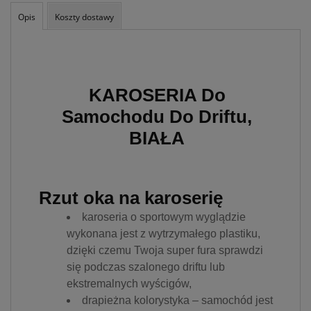
takich danych oraz
Opis
Koszty dostawy
uchylenia dyrektywy
95/46/WE – czyli tzw. RODO.
Informujemy też, że w
ramach naszych serwisów
mogą zostać zamieszczone
również zewnętrzne linki
KAROSERIA Do
umożliwiające bezpośrednie
dotarcie do innych stron
Samochodu Do Driftu,
internetowych bądź też
BIAŁA
podczas korzystania z
naszych serwisów w
urządzeniu końcowym
Użytkownika mogą zostać
umieszczone pliki Cookies w
Rzut oka na karoserię
celu umożliwienia Ci
skorzystania ze
karoseria o sportowym wyglądzie
zintegrowanych
wykonana jest z wytrzymałego plastiku,
funkcjonalności (np.
dzięki czemu Twoja super fura sprawdzi
Facebook, LinkedIn,
się podczas szalonego driftu lub
YouTube). Każdy z
dostawców określa zasady
ekstremalnych wyścigów,
korzystania z plików Cookies
drapieżna kolorystyka – samochód jest
w swojej polityce