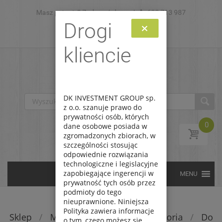
Masz pytanie? Zadzwoń do nas!
Skip to content
693 713 987
Drogi
×
Zaloguj
Zarejestruj
kliencie
DK INVESTMENT GROUP sp.
z o.o. szanuje prawo do
prywatności osób, których
0
dane osobowe posiada w
zgromadzonych zbiorach, w
szczególności stosując
odpowiednie rozwiązania
technologiczne i legislacyjne
zapobiegające ingerencji w
prywatność tych osób przez
podmioty do tego
nieuprawnione. Niniejsza
Polityka zawiera informacje
Sklep
/
Modele rc
/
Części i akcesoria
/
Do
o tym, czego możesz się