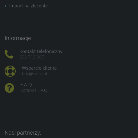
Import na zlecenie
Informacje
Kontakt telefoniczny
693 713 987
Wsparcie klienta
bok@kecja.pl
F.A.Q.
Sprawdź
F.A.Q.
Nasi partnerzy: