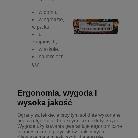
w domu,
w ogrodzie,
w parku,
u
znajomych,
w szkole,
na lekcjach
gry.
Ergonomia, wygoda i
wysoka jakość
Ograny są lekkie, a przy tym solidnie wykonane
pod względem technicznym, jak i estetycznym.
Wygodę użytkowania gwarantuje ergonomiczne
rozmieszczenie przycisków funkcyjnych.
Klawisze mają miękki skok, dlatego nie