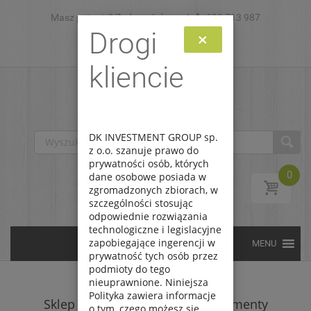
Masz pytanie? Zadzwoń do nas!
Skip to content
693 713 987
Drogi
×
Zaloguj
Zarejestruj
kliencie
DK INVESTMENT GROUP sp.
z o.o. szanuje prawo do
prywatności osób, których
0
dane osobowe posiada w
zgromadzonych zbiorach, w
szczególności stosując
odpowiednie rozwiązania
technologiczne i legislacyjne
zapobiegające ingerencji w
prywatność tych osób przez
podmioty do tego
nieuprawnione. Niniejsza
Polityka zawiera informacje
Sklep
/
Instrumenty
/
Instrumenty
o tym, czego możesz się