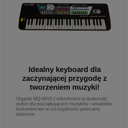
prywatności w związku z
czym nie mamy wpływu na
prowadzoną przez
dostawców politykę
prywatności oraz
wykorzystywania przez nich
plików Cookies.
Wszelkie pytania oraz
zgłoszenia możesz kierować
od wyznaczonego
Inspektora Ochrony Danych,
Idealny keyboard dla
pod adres
marketing@kecja.pl
lub nr
zaczynającej przygodę z
telefonu
+48 693 713 987
.
tworzeniem muzyki!
Organki MQ-4919 z mikrofonem to doskonały
wybór dla początkujących muzyków i amatorów.
Instrument ten w szczególności polecamy
dzieciom.