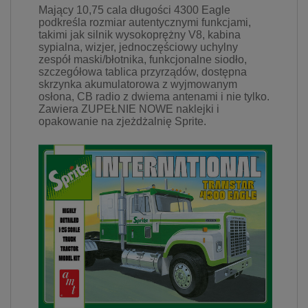
Mający 10,75 cala długości 4300 Eagle
prywatności w związku z
podkreśla rozmiar autentycznymi funkcjami,
czym nie mamy wpływu na
takimi jak silnik wysokoprężny V8, kabina
prowadzoną przez
sypialna, wizjer, jednoczęściowy uchylny
dostawców politykę
zespół maski/błotnika, funkcjonalne siodło,
prywatności oraz
szczegółowa tablica przyrządów, dostępna
wykorzystywania przez nich
skrzynka akumulatorowa z wyjmowanym
plików Cookies.
osłona, CB radio z dwiema antenami i nie tylko.
Zawiera ZUPEŁNIE NOWE naklejki i
Wszelkie pytania oraz
opakowanie na zjeżdżalnię Sprite.
zgłoszenia możesz kierować
od wyznaczonego
Inspektora Ochrony Danych,
pod adres
marketing@kecja.pl
lub nr
telefonu
+48 693 713 987
.