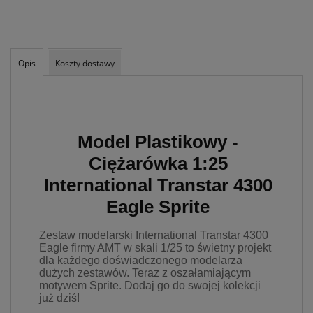
takich danych oraz
uchylenia dyrektywy
95/46/WE – czyli tzw. RODO.
Informujemy też, że w
ramach naszych serwisów
Opis
Koszty dostawy
mogą zostać zamieszczone
również zewnętrzne linki
umożliwiające bezpośrednie
dotarcie do innych stron
internetowych bądź też
Model Plastikowy -
podczas korzystania z
naszych serwisów w
Ciężarówka 1:25
urządzeniu końcowym
Użytkownika mogą zostać
International Transtar 4300
umieszczone pliki Cookies w
Eagle Sprite
celu umożliwienia Ci
skorzystania ze
zintegrowanych
Zestaw modelarski International Transtar 4300
funkcjonalności (np.
Eagle firmy AMT w skali 1/25 to świetny projekt
Facebook, LinkedIn,
dla każdego doświadczonego modelarza
YouTube). Każdy z
dużych zestawów. Teraz z oszałamiającym
dostawców określa zasady
motywem Sprite. Dodaj go do swojej kolekcji
korzystania z plików Cookies
już dziś!
w swojej polityce