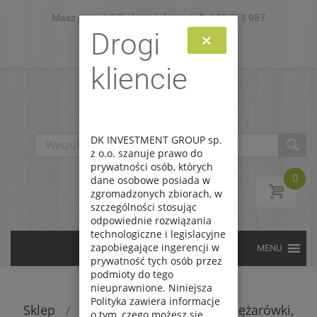
Masz pytanie? Zadzwoń do nas!
Skip to content
693 713 987
Drogi
×
Zaloguj
Zarejestruj
kliencie
DK INVESTMENT GROUP sp.
z o.o. szanuje prawo do
prywatności osób, których
0
dane osobowe posiada w
zgromadzonych zbiorach, w
szczególności stosując
odpowiednie rozwiązania
technologiczne i legislacyjne
zapobiegające ingerencji w
prywatność tych osób przez
podmioty do tego
nieuprawnione. Niniejsza
Polityka zawiera informacje
Sklep
/
Modele do sklejania
/
Ciężarówki,
o tym, czego możesz się