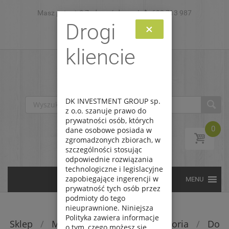
Masz pytanie? Zadzwoń do nas!
Skip to content
693 713 987
Drogi
×
Zaloguj
Zarejestruj
kliencie
DK INVESTMENT GROUP sp.
z o.o. szanuje prawo do
prywatności osób, których
0
dane osobowe posiada w
zgromadzonych zbiorach, w
szczególności stosując
odpowiednie rozwiązania
technologiczne i legislacyjne
zapobiegające ingerencji w
prywatność tych osób przez
podmioty do tego
nieuprawnione. Niniejsza
Polityka zawiera informacje
Sklep
/
Modele rc
/
Części i akcesoria
/
Do
o tym, czego możesz się