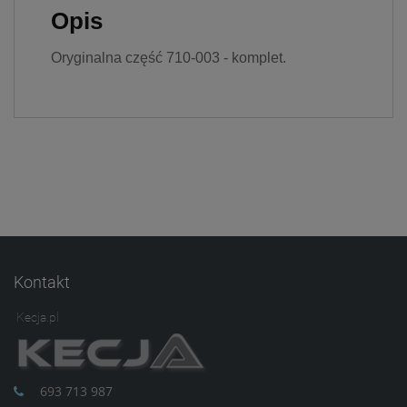
prywatności w związku z
Opis
czym nie mamy wpływu na
prowadzoną przez
Oryginalna część 710-003 - komplet.
dostawców politykę
prywatności oraz
wykorzystywania przez nich
plików Cookies.
Wszelkie pytania oraz
zgłoszenia możesz kierować
od wyznaczonego
Inspektora Ochrony Danych,
pod adres
marketing@kecja.pl
lub nr
telefonu
+48 693 713 987
.
Kontakt
Kecja.pl
693 713 987