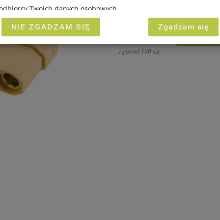
7,00 PLN
i odbiorcy Twoich danych osobowych,
Netto: 5,69 PLN
ługują Ci uprawnienia.
NIE ZGADZAM SIĘ
Zgadzam się
INVESTMENT GROUP sp. z o.o. związane z gromadzeniem i przetwa
ych są ukierunkowane na zagwarantowanie Ci poczucia pełnego b
z ponad 100 szt.
ci przetwarzania na poziomie odpowiednim do obowiązującego w P
h osobowych, w tym Rozporządzenia Parlamentu Europejskiego i 
etnia 2016 r. w sprawie ochrony osób fizycznych w związku z przet
ych i w sprawie swobodnego przepływu takich danych oraz uchyl
yli tzw. RODO.
eż, że w ramach naszych serwisów mogą zostać zamieszczone rów
nki umożliwiające bezpośrednie dotarcie do innych stron interneto
stania z naszych serwisów w urządzeniu końcowym Użytkownika m
liki Cookies w celu umożliwienia Ci skorzystania ze zintegrowanyc
ci (np. Facebook, LinkedIn, YouTube). Każdy z dostawców określa z
 plików Cookies w swojej polityce prywatności w związku z czym n
 przez dostawców politykę prywatności oraz wykorzystywania prze
nia oraz zgłoszenia możesz kierować od wyznaczonego Inspektora 
adres
marketing@kecja.pl
lub nr telefonu
+48 693 713 987
.