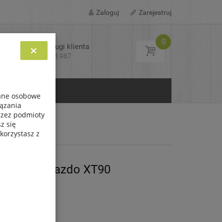
Zaloguj
Zarejestruj
0
Biuro obsługi klienta
×
Tel: 693 713 987
KONTAKT
dane osobowe
iązania
przez podmioty
onektory
z się
korzystasz z
tyczka Gniazdo XT90