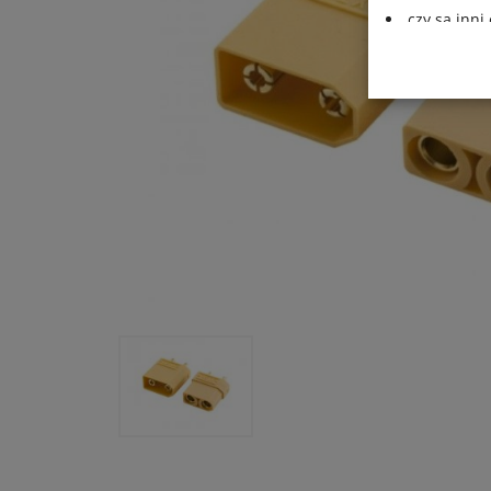
czy są inn
jakie przys
Działania DK 
wszelkich dan
oraz legalnoś
ochrony danyc
z dnia 27 kwi
danych osobow
95/46/WE – cz
Informujemy t
zewnętrzne li
podczas korzy
umieszczone p
funkcjonalnoś
korzystania z
na prowadzoną
Cookies.
Wszelkie pyta
Danych, pod 