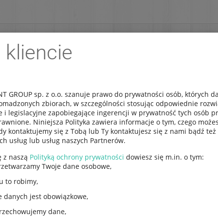
 kliencie
REJESTRACJA
DOSTAWA
IMPORT NA ZLECENIE
 GROUP sp. z o.o. szanuje prawo do prywatności osób, których 
omadzonych zbiorach, w szczególności stosując odpowiednie rozw
e i legislacyjne zapobiegające ingerencji w prywatność tych osób 
posażenie rc
/
Konektory, przewody, adaptery
/
K
awnione. Niniejsza Polityka zawiera informacje o tym, czego możes
y kontaktujemy się z Tobą lub Ty kontaktujesz się z nami bądź też 
ych usług lub usług naszych Partnerów.
ę z naszą
Polityką ochrony prywatności
dowiesz się m.in. o tym:
Para konektorów W
rzetwarzamy Twoje dane osobowe,
u to robimy,
Kod produktu:
20099679
e danych jest obowiązkowe,
EAN:
5903839604102
przechowujemy dane,