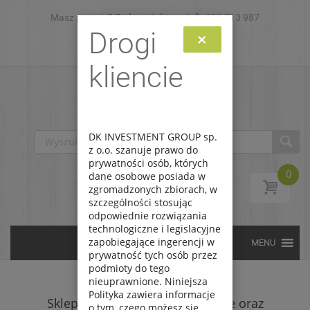
Masz pytanie? Zadzwoń do nas!
Skip to content
693 713 987
Drogi
×
Zaloguj
Zarejestruj
kliencie
DK INVESTMENT GROUP sp.
z o.o. szanuje prawo do
prywatności osób, których
0
dane osobowe posiada w
zgromadzonych zbiorach, w
szczególności stosując
odpowiednie rozwiązania
technologiczne i legislacyjne
zapobiegające ingerencji w
prywatność tych osób przez
podmioty do tego
nieuprawnione. Niniejsza
Polityka zawiera informacje
Sklep
/
Akcesoria modelarskie oraz
o tym, czego możesz się