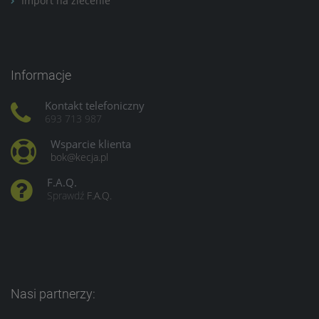
Import na zlecenie
Informacje
Kontakt telefoniczny
693 713 987
Wsparcie klienta
bok@kecja.pl
F.A.Q.
Sprawdź
F.A.Q.
Nasi partnerzy: