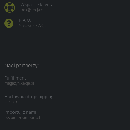
Wsparcie klienta
bok@kecja.pl
F.A.Q.
Sprawdź
F.A.Q.
Nasi partnerzy:
Fulfillment
magazyn.kecja.pl
Hurtownia dropshipping
kecja.pl
Importuj z nami
bezpiecznyimport.pl