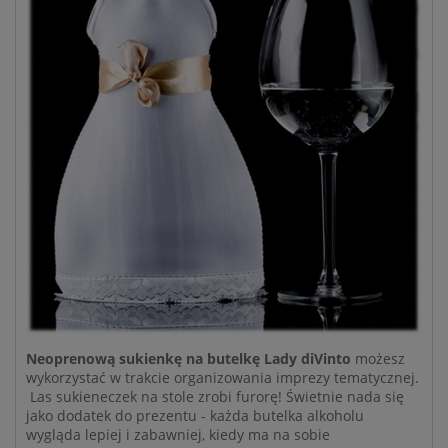
prywatności w związku z
czym nie mamy wpływu na
prowadzoną przez
dostawców politykę
prywatności oraz
wykorzystywania przez nich
plików Cookies.
Wszelkie pytania oraz
zgłoszenia możesz kierować
od wyznaczonego
Inspektora Ochrony Danych,
pod adres
marketing@kecja.pl
lub nr
telefonu
+48 693 713 987
.
Neoprenową sukienkę na butelkę Lady diVinto
możesz
wykorzystać w trakcie organizowania imprezy tematycznej.
Las sukieneczek na stole zrobi furorę! Świetnie nada się
jako dodatek do prezentu - każda butelka alkoholu
wygląda lepiej i zabawniej, kiedy ma na sobie