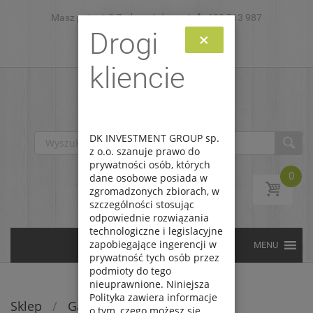
Masz pytanie? Zadzwoń do nas!
Skip to content
693 713 987
Drogi
×
Zaloguj
Zarejestruj
kliencie
DK INVESTMENT GROUP sp.
z o.o. szanuje prawo do
prywatności osób, których
0
dane osobowe posiada w
zgromadzonych zbiorach, w
szczególności stosując
odpowiednie rozwiązania
technologiczne i legislacyjne
zapobiegające ingerencji w
prywatność tych osób przez
podmioty do tego
nieuprawnione. Niniejsza
Polityka zawiera informacje
Sklep
/
Gadżety
o tym, czego możesz się