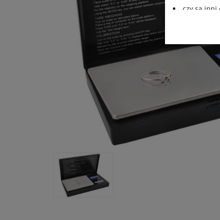
czy są inn
jakie przys
Działania DK 
wszelkich dan
oraz legalnoś
ochrony danyc
z dnia 27 kwi
danych osobow
95/46/WE – cz
Informujemy t
zewnętrzne li
podczas korzy
umieszczone p
funkcjonalnoś
korzystania z
na prowadzoną
Cookies.
Wszelkie pyta
Danych, pod 