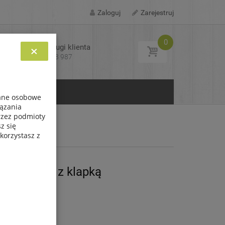
Zaloguj
Zarejestruj
0
Biuro obsługi klienta
×
Tel: 693 713 987
KONTAKT
dane osobowe
iązania
przez podmioty
z się
korzystasz z
00 x 0,1g z klapką