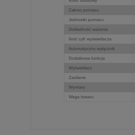
Kolor obudowy
Zakres pomiaru
Jednostki pomiaru
Dokładność ważenia
Ilość cyfr wyświetlacza
Automatyczny wyłącznik
Dodatkowa funkcja
Wyświetlacz
Zasilanie
Wymiary
Waga towaru