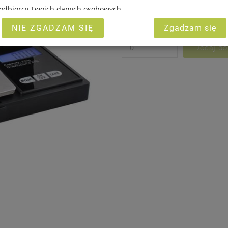
i odbiorcy Twoich danych osobowych,
19,00 PLN
ługują Ci uprawnienia.
NIE ZGADZAM SIĘ
Zgadzam się
Netto: 15,45 PLN
INVESTMENT GROUP sp. z o.o. związane z gromadzeniem i przetwa
ych są ukierunkowane na zagwarantowanie Ci poczucia pełnego b
ci przetwarzania na poziomie odpowiednim do obowiązującego w P
h osobowych, w tym Rozporządzenia Parlamentu Europejskiego i 
etnia 2016 r. w sprawie ochrony osób fizycznych w związku z przet
ych i w sprawie swobodnego przepływu takich danych oraz uchyl
yli tzw. RODO.
eż, że w ramach naszych serwisów mogą zostać zamieszczone rów
nki umożliwiające bezpośrednie dotarcie do innych stron interneto
stania z naszych serwisów w urządzeniu końcowym Użytkownika m
liki Cookies w celu umożliwienia Ci skorzystania ze zintegrowanyc
ci (np. Facebook, LinkedIn, YouTube). Każdy z dostawców określa z
 plików Cookies w swojej polityce prywatności w związku z czym n
 przez dostawców politykę prywatności oraz wykorzystywania prze
nia oraz zgłoszenia możesz kierować od wyznaczonego Inspektora 
adres
marketing@kecja.pl
lub nr telefonu
+48 693 713 987
.