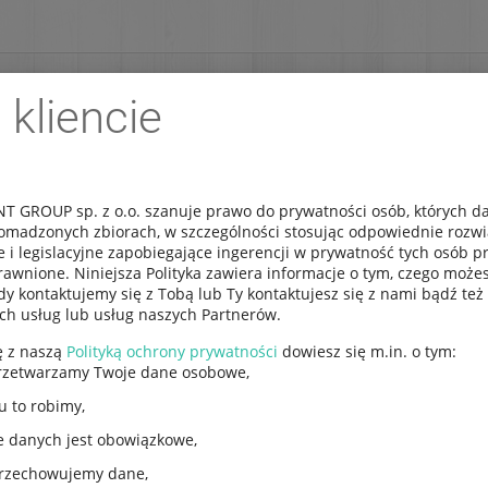
 kliencie
REJESTRACJA
DOSTAWA
IMPORT NA ZLECENIE
 GROUP sp. z o.o. szanuje prawo do prywatności osób, których 
omadzonych zbiorach, w szczególności stosując odpowiednie rozw
e i legislacyjne zapobiegające ingerencji w prywatność tych osób 
awnione. Niniejsza Polityka zawiera informacje o tym, czego możes
y kontaktujemy się z Tobą lub Ty kontaktujesz się z nami bądź też 
ych usług lub usług naszych Partnerów.
ę z naszą
Polityką ochrony prywatności
dowiesz się m.in. o tym:
Waga kieszonkowa 5
rzetwarzamy Twoje dane osobowe,
u to robimy,
Kod produktu:
KC09144
e danych jest obowiązkowe,
EAN:
5904659000006
Paczkomat:
A
przechowujemy dane,