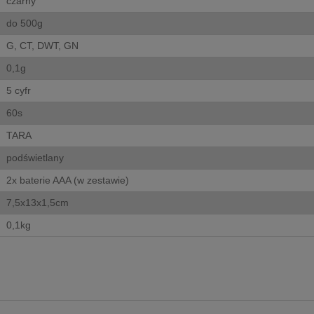
czarny
do 500g
G, CT, DWT, GN
0,1g
5 cyfr
60s
TARA
podświetlany
2x baterie AAA (w zestawie)
7,5x13x1,5cm
0,1kg