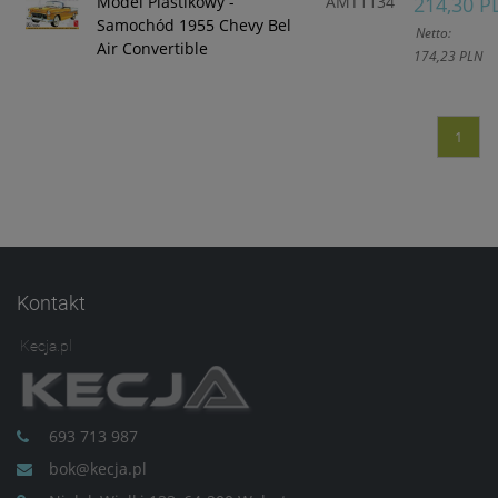
Model Plastikowy -
AMT1134
214,30 P
Samochód 1955 Chevy Bel
Netto:
Air Convertible
174,23 PLN
1
Kontakt
Kecja.pl
693 713 987
bok@kecja.pl