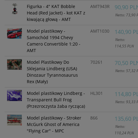
Figurka - 4" KAT Bobble
AMT943R
90,90 PL
Head (Red Jacket) - kot KAT z
Netto: 73,90 
kiwającą głową - AMT
Model plastikowy -
AMT1030
140,90 P
Samochód 1994 Chevy
Netto:
Camero Convertible 1:20 -
114,55 PLN
AMT
Model Plastikowy Do
70261
70,50 PL
Sklejania Lindberg (USA)
Netto: 57,32 
Dinozaur Tyrannosaurus
Rex (Mały)
Model plastikowy Lindberg -
HL301
114,80 P
Transparent Bull Frog
Netto: 93,33 
(Przezroczysta żaba rycząca)
Model plastikowy - Stroker
866
135,60 P
McGurk Ghost of America
Netto:
"Flying Car" - MPC
110,24 PLN