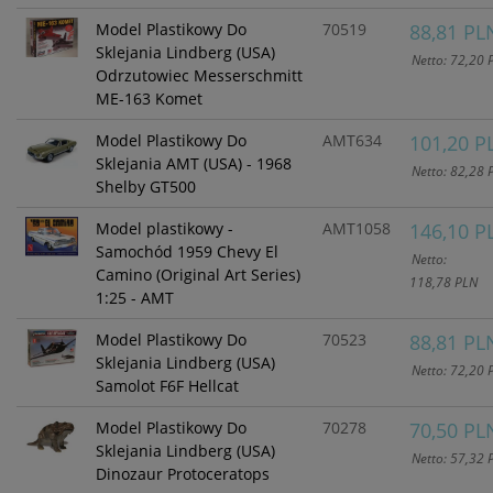
Model Plastikowy Do
70519
88,81 PL
Sklejania Lindberg (USA)
Netto: 72,20 
Odrzutowiec Messerschmitt
ME-163 Komet
Model Plastikowy Do
AMT634
101,20 P
Sklejania AMT (USA) - 1968
Netto: 82,28 
Shelby GT500
Model plastikowy -
AMT1058
146,10 P
Samochód 1959 Chevy El
Netto:
Camino (Original Art Series)
118,78 PLN
1:25 - AMT
Model Plastikowy Do
70523
88,81 PL
Sklejania Lindberg (USA)
Netto: 72,20 
Samolot F6F Hellcat
Model Plastikowy Do
70278
70,50 PL
Sklejania Lindberg (USA)
Netto: 57,32 
Dinozaur Protoceratops