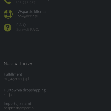
693 713 987
Wsparcie klienta
bok@kecja.pl
F.A.Q.
Sprawdź
F.A.Q.
Nasi partnerzy:
Fulfillment
magazyn.kecja.pl
Hurtownia dropshipping
kecja.pl
Importuj z nami
bezpiecznyimport.pl