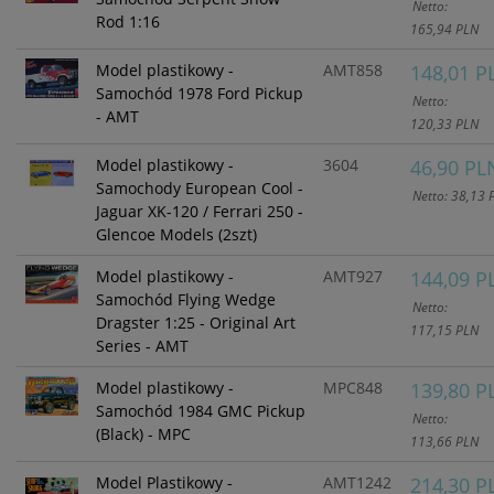
Netto:
Rod 1:16
165,94 PLN
Model plastikowy -
AMT858
148,01 P
Samochód 1978 Ford Pickup
Netto:
- AMT
120,33 PLN
Model plastikowy -
3604
46,90 PL
Samochody European Cool -
Netto: 38,13 
Jaguar XK-120 / Ferrari 250 -
Glencoe Models (2szt)
Model plastikowy -
AMT927
144,09 P
Samochód Flying Wedge
Netto:
Dragster 1:25 - Original Art
117,15 PLN
Series - AMT
Model plastikowy -
MPC848
139,80 P
Samochód 1984 GMC Pickup
Netto:
(Black) - MPC
113,66 PLN
Model Plastikowy -
AMT1242
214,30 P