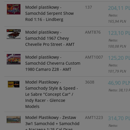
Model plastikowy -
137
204,11 P
Samochód Serpent Show
Netto:
Rod 1:16 - Lindberg
165,94 PLN
Model plastikowy -
AMT876
123,10 P
Samochód 1967 Chevy
Netto:
Chevelle Pro Street - AMT
100,08 PLN
Model plastikowy -
AMT1007
125,20 P
Samochód Cheverra Custom
Netto:
1980 Camaro Z28 - AMT
101,79 PLN
Model Plastikowy -
3608
46,90 PL
Samochody Style & Speed -
Netto: 38,13 
Le Sabre "Concept Car" /
Indy Racer - Glencoe
Models
Model Plastikowy - Zestaw
AMT1223
314,70 P
3w1 Samochód + Samochód
Netto:
+ Naczepa 1:25 Cal Drag