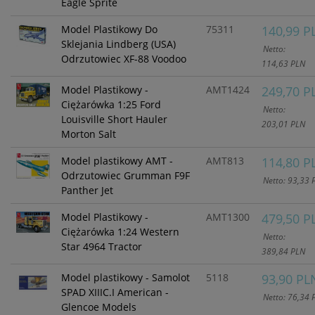
Eagle Sprite
Model Plastikowy Do
75311
140,99 P
Sklejania Lindberg (USA)
Netto:
Odrzutowiec XF-88 Voodoo
114,63 PLN
Model Plastikowy -
AMT1424
249,70 P
Ciężarówka 1:25 Ford
Netto:
Louisville Short Hauler
203,01 PLN
Morton Salt
Model plastikowy AMT -
AMT813
114,80 P
Odrzutowiec Grumman F9F
Netto: 93,33 
Panther Jet
Model Plastikowy -
AMT1300
479,50 P
Ciężarówka 1:24 Western
Netto:
Star 4964 Tractor
389,84 PLN
Model plastikowy - Samolot
5118
93,90 PL
SPAD XIIIC.I American -
Netto: 76,34 
Glencoe Models