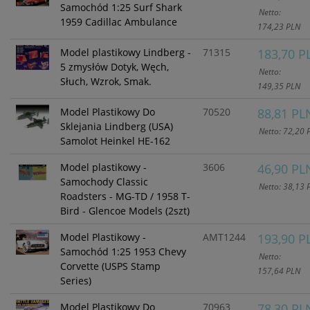
Samochód 1:25 Surf Shark
Netto:
1959 Cadillac Ambulance
174,23 PLN
Model plastikowy Lindberg -
71315
183,70 P
5 zmysłów Dotyk, Węch,
Netto:
Słuch, Wzrok, Smak.
149,35 PLN
Model Plastikowy Do
70520
88,81 PL
Sklejania Lindberg (USA)
Netto: 72,20 
Samolot Heinkel HE-162
Model plastikowy -
3606
46,90 PL
Samochody Classic
Netto: 38,13 
Roadsters - MG-TD / 1958 T-
Bird - Glencoe Models (2szt)
Model Plastikowy -
AMT1244
193,90 P
Samochód 1:25 1953 Chevy
Netto:
Corvette (USPS Stamp
157,64 PLN
Series)
Model Plastikowy Do
70963
78,30 PL