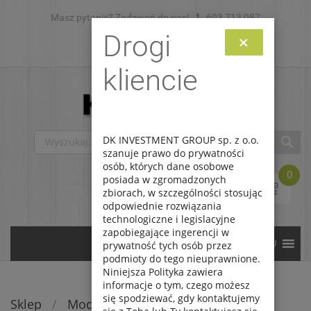
Masz pytanie? Zadzwoń do nas!
Skip to content
693 713 987
Drogi
×
Zaloguj
Zarejestruj
kliencie
DK INVESTMENT GROUP sp. z o.o.
szanuje prawo do prywatności
osób, których dane osobowe
0
posiada w zgromadzonych
zbiorach, w szczególności stosując
odpowiednie rozwiązania
technologiczne i legislacyjne
zapobiegające ingerencji w
prywatność tych osób przez
podmioty do tego nieuprawnione.
Niniejsza Polityka zawiera
informacje o tym, czego możesz
się spodziewać, gdy kontaktujemy
Sklep
/
Modele do sklejania