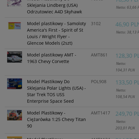
Sklejania Lindberg (USA)
Netto: 63,66 
Odrzutowiec A4D Skyhawk
Model plastikowy - Samoloty
3102
46,90 PL
America's First - Spirit of St
Netto: 38,13 
Louis / Wright Flyer -
Glencoe Models (2szt)
Model plastikowy AMT -
AMT861
128,30 P
1963 Chevy Corvette
Netto:
104,31 PLN
Model Plastikowy Do
POL908
133,50 P
Sklejania Polar Lights (USA) -
Netto:
Star Trek TOS USS
108,54 PLN
Enterprise Space Seed
Model Plastikowy -
AMT1417
249,70 P
Ciężarówka 1:25 Chevy Titan
Netto:
90
203,01 PLN