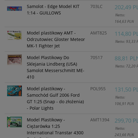
stron internetowych bądź też
Samolot - Edge Model KIT
703LC
202,49 P
podczas korzystania z naszych
1:14 - GUILLOWS
Netto:
serwisów w urządzeniu końcowym
Użytkownika mogą zostać
164,63 PLN
umieszczone pliki Cookies w celu
Model plastikowy AMT -
AMT825
114,80 P
umożliwienia Ci skorzystania ze
zintegrowanych funkcjonalności
Odrzutowiec Gloster Meteor
Netto: 93,33 
(np. Facebook, LinkedIn, YouTube).
MK-1 Fighter Jet
Każdy z dostawców określa zasady
korzystania z plików Cookies w
Model Plastikowy Do
70517
88,81 PL
swojej polityce prywatności w
Sklejania Lindberg (USA)
Netto: 72,20 
związku z czym nie mamy wpływu
Samolot Messerschmitt ME-
na prowadzoną przez dostawców
410
politykę prywatności oraz
wykorzystywania przez nich
Model plastikowy -
POL955
131,50 P
plików Cookies.
Samochód Gulf 2006 Ford
Netto:
GT 1:25 (Snap - do złożenia)
Wszelkie pytania oraz zgłoszenia
106,91 PLN
możesz kierować od
- Polar Lights
wyznaczonego Inspektora
Ochrony Danych, pod adres
Model Plastikowy -
AMT1394
299,70 P
marketing@kecja.pl
lub nr
Ciężarówka 1:25
Netto:
telefonu
+48 693 713 987
.
International Transtar 4300
243,66 PLN