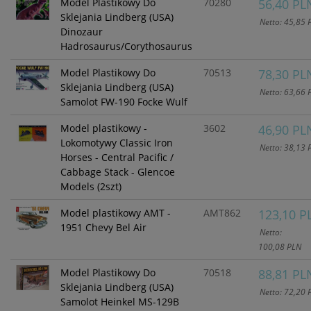
Model Plastikowy Do
70280
56,40 PL
Sklejania Lindberg (USA)
Netto: 45,85 
Dinozaur
Hadrosaurus/Corythosaurus
Model Plastikowy Do
70513
78,30 PL
Sklejania Lindberg (USA)
Netto: 63,66 
Samolot FW-190 Focke Wulf
Model plastikowy -
3602
46,90 PL
Lokomotywy Classic Iron
Netto: 38,13 
Horses - Central Pacific /
Cabbage Stack - Glencoe
Models (2szt)
Model plastikowy AMT -
AMT862
123,10 P
1951 Chevy Bel Air
Netto:
100,08 PLN
Model Plastikowy Do
70518
88,81 PL
Sklejania Lindberg (USA)
Netto: 72,20 
Samolot Heinkel MS-129B