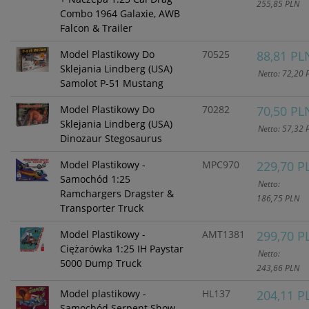
255,85 PLN
Combo 1964 Galaxie, AWB
Falcon & Trailer
Model Plastikowy Do
70525
88,81 PL
Sklejania Lindberg (USA)
Netto: 72,20 
Samolot P-51 Mustang
Model Plastikowy Do
70282
70,50 PL
Sklejania Lindberg (USA)
Netto: 57,32 
Dinozaur Stegosaurus
Model Plastikowy -
MPC970
229,70 P
Samochód 1:25
Netto:
Ramchargers Dragster &
186,75 PLN
Transporter Truck
Model Plastikowy -
AMT1381
299,70 P
Ciężarówka 1:25 IH Paystar
Netto:
5000 Dump Truck
243,66 PLN
Model plastikowy -
HL137
204,11 P
Samochód Serpent Show