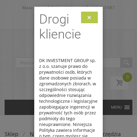
Masz pytanie? Zadzwoń do nas!
Skip to content
693 713 987
Drogi
×
Zaloguj
Zarejestruj
kliencie
DK INVESTMENT GROUP sp.
z o.o. szanuje prawo do
prywatności osób, których
0
dane osobowe posiada w
zgromadzonych zbiorach, w
szczególności stosując
odpowiednie rozwiązania
technologiczne i legislacyjne
zapobiegające ingerencji w
prywatność tych osób przez
podmioty do tego
nieuprawnione. Niniejsza
Polityka zawiera informacje
Sklep
/
Narzędzia i przyrządy
/
Narzędzia
o tym, czego możesz się