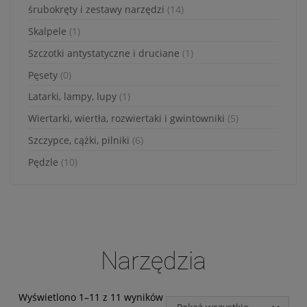
jakie przysługują Ci
śrubokręty i zestawy narzędzi
(14)
uprawnienia.
Skalpele
(1)
Działania DK INVESTMENT
GROUP sp. z o.o. związane z
Szczotki antystatyczne i druciane
(1)
gromadzeniem i
Pęsety
(0)
przetwarzaniem wszelkich
danych są ukierunkowane
Latarki, lampy, lupy
(1)
na zagwarantowanie Ci
poczucia pełnego
Wiertarki, wiertła, rozwiertaki i gwintowniki
(5)
bezpieczeństwa oraz
Szczypce, cążki, pilniki
(6)
legalności przetwarzania na
poziomie odpowiednim do
Pędzle
(10)
obowiązującego w Polsce
prawa ochrony danych
osobowych, w tym
Rozporządzenia Parlamentu
Europejskiego i Rady
2016/679 z dnia 27 kwietnia
2016 r. w sprawie ochrony
Narzędzia
osób fizycznych w związku z
przetwarzaniem danych
osobowych i w sprawie
Wyświetlono 1–11 z 11 wyników
swobodnego przepływu