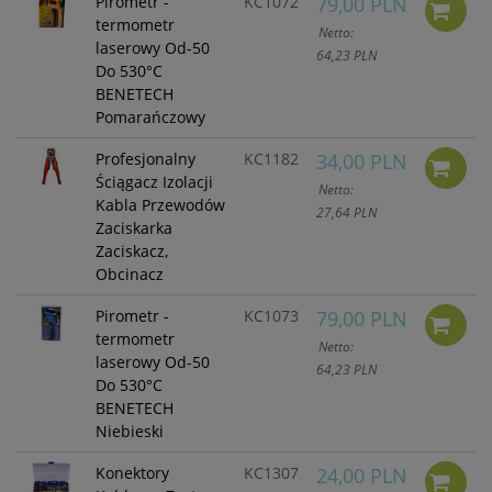
Pirometr -
KC1072
79,00 PLN
prywatności w związku z
termometr
Netto:
czym nie mamy wpływu na
laserowy Od-50
64,23 PLN
prowadzoną przez
Do 530°C
dostawców politykę
BENETECH
prywatności oraz
Pomarańczowy
wykorzystywania przez nich
plików Cookies.
Profesjonalny
KC1182
34,00 PLN
Wszelkie pytania oraz
Ściągacz Izolacji
Netto:
zgłoszenia możesz kierować
Kabla Przewodów
27,64 PLN
od wyznaczonego
Zaciskarka
Inspektora Ochrony Danych,
Zaciskacz,
pod adres
Obcinacz
marketing@kecja.pl
lub nr
telefonu
+48 693 713 987
.
Pirometr -
KC1073
79,00 PLN
termometr
Netto:
laserowy Od-50
64,23 PLN
Do 530°C
BENETECH
Niebieski
Konektory
KC1307
24,00 PLN