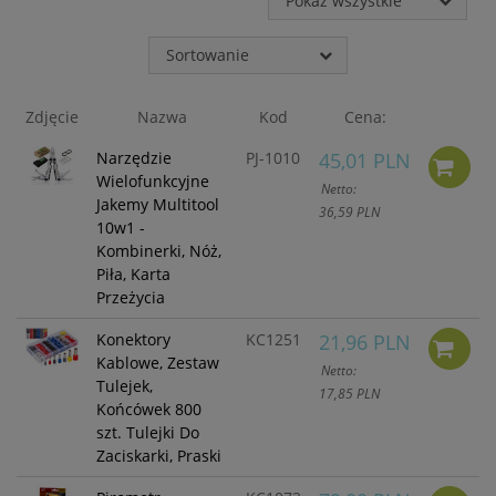
Pokaż wszystkie
takich danych oraz
uchylenia dyrektywy
95/46/WE – czyli tzw. RODO.
Sortowanie
Informujemy też, że w
ramach naszych serwisów
mogą zostać zamieszczone
Zdjęcie
Nazwa
Kod
Cena:
również zewnętrzne linki
umożliwiające bezpośrednie
Narzędzie
PJ-1010
45,01 PLN
dotarcie do innych stron
Wielofunkcyjne
Netto:
internetowych bądź też
Jakemy Multitool
36,59 PLN
podczas korzystania z
10w1 -
naszych serwisów w
Kombinerki, Nóż,
urządzeniu końcowym
Piła, Karta
Użytkownika mogą zostać
Przeżycia
umieszczone pliki Cookies w
celu umożliwienia Ci
Konektory
KC1251
21,96 PLN
skorzystania ze
Kablowe, Zestaw
zintegrowanych
Netto:
Tulejek,
funkcjonalności (np.
17,85 PLN
Facebook, LinkedIn,
Końcówek 800
YouTube). Każdy z
szt. Tulejki Do
dostawców określa zasady
Zaciskarki, Praski
korzystania z plików Cookies
w swojej polityce