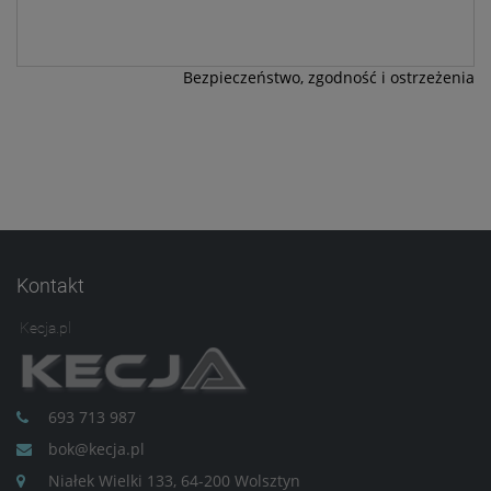
Bezpieczeństwo, zgodność i ostrzeżenia
Kontakt
Kecja.pl
693 713 987
bok@kecja.pl
Niałek Wielki 133, 64-200 Wolsztyn