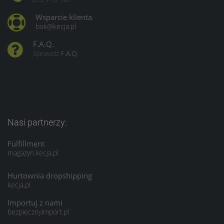
Wsparcie klienta
bok@kecja.pl
F.A.Q.
Sprawdź
F.A.Q.
Nasi partnerzy:
Fulfillment
magazyn.kecja.pl
Hurtownia dropshipping
kecja.pl
Importuj z nami
bezpiecznyimport.pl