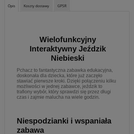
takich danych oraz
Opis
Koszty dostawy
GPSR
uchylenia dyrektywy
95/46/WE – czyli tzw. RODO.
Informujemy też, że w
ramach naszych serwisów
mogą zostać zamieszczone
również zewnętrzne linki
Wielofunkcyjny
umożliwiające bezpośrednie
Interaktywny Jeździk
dotarcie do innych stron
internetowych bądź też
Niebieski
podczas korzystania z
naszych serwisów w
Pchacz to fantastyczna zabawka edukacyjna,
urządzeniu końcowym
doskonała dla dziecka, które już zaczęło
Użytkownika mogą zostać
stawiać pierwsze kroki. Dzięki połączeniu kilku
umieszczone pliki Cookies w
możliwości w jednej zabawce, jeździk to
celu umożliwienia Ci
trafiony wybór, który sprawdzi się przez długi
skorzystania ze
czas i zajmie malucha na wiele godzin.
zintegrowanych
funkcjonalności (np.
Facebook, LinkedIn,
YouTube). Każdy z
Niespodzianki i wspaniała
dostawców określa zasady
korzystania z plików Cookies
zabawa
w swojej polityce