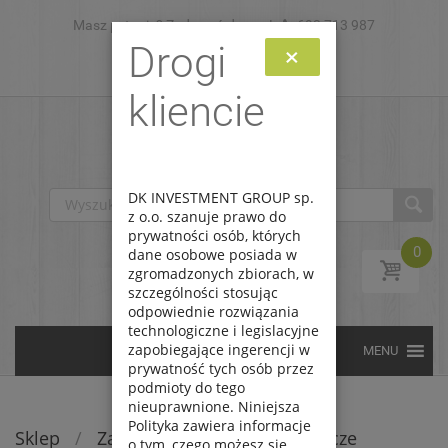
Masz pytanie? Zadzwoń do nas!
Skip to content
693 713 987
Drogi
×
Zaloguj
Zarejestruj
kliencie
DK INVESTMENT GROUP sp.
z o.o. szanuje prawo do
prywatności osób, których
0
dane osobowe posiada w
zgromadzonych zbiorach, w
szczególności stosując
odpowiednie rozwiązania
technologiczne i legislacyjne
zapobiegające ingerencji w
prywatność tych osób przez
podmioty do tego
nieuprawnione. Niniejsza
Polityka zawiera informacje
Sklep
/
Zabawki
/
Chodziki i pchacze
o tym, czego możesz się