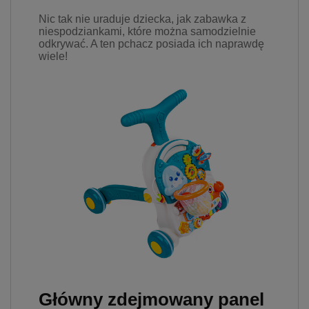
prywatności w związku z
Nic tak nie uraduje dziecka, jak zabawka z
czym nie mamy wpływu na
niespodziankami, które można samodzielnie
prowadzoną przez
odkrywać. A ten pchacz posiada ich naprawdę
dostawców politykę
wiele!
prywatności oraz
wykorzystywania przez nich
plików Cookies.
Wszelkie pytania oraz
zgłoszenia możesz kierować
od wyznaczonego
Inspektora Ochrony Danych,
pod adres
marketing@kecja.pl
lub nr
telefonu
+48 693 713 987
.
Główny zdejmowany panel