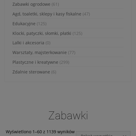
jakie przysługują Ci
Zabawki ogrodowe
(61)
uprawnienia.
Agd, toaletki, sklepy i kasy fiskalne
(47)
Działania DK INVESTMENT
GROUP sp. z o.o. związane z
Edukacyjne
(125)
gromadzeniem i
Klocki, patyczki, słomki, płatki
(125)
przetwarzaniem wszelkich
danych są ukierunkowane
Lalki i akcesoria
(0)
na zagwarantowanie Ci
poczucia pełnego
Warsztaty, majsterkowanie
(77)
bezpieczeństwa oraz
Plastyczne i kreatywne
(299)
legalności przetwarzania na
poziomie odpowiednim do
Zdalnie sterowane
(6)
obowiązującego w Polsce
prawa ochrony danych
osobowych, w tym
Rozporządzenia Parlamentu
Europejskiego i Rady
2016/679 z dnia 27 kwietnia
2016 r. w sprawie ochrony
Zabawki
osób fizycznych w związku z
przetwarzaniem danych
osobowych i w sprawie
Wyświetlono 1–60 z 1139 wyników
swobodnego przepływu