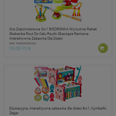
prywatności w związku z
czym nie mamy wpływu na
prowadzoną przez
dostawców politykę
prywatności oraz
wykorzystywania przez nich
Gra Zręcznościowa 3w1 BIEDRONKA Wyrzutnia Rakiet
plików Cookies.
Skakanka Rzut Do Celu Rzutki Skaczące Ramiona
Interaktywna Zabawka Dla Dzieci
Wszelkie pytania oraz
EAN: 5904659205425
zgłoszenia możesz kierować
99,00 PLN
od wyznaczonego
Inspektora Ochrony Danych,
pod adres
marketing@kecja.pl
lub nr
telefonu
+48 693 713 987
.
Edukacyjna, interaktywna zabawka dla dzieci 8w1, Cymbałki,
Zegar