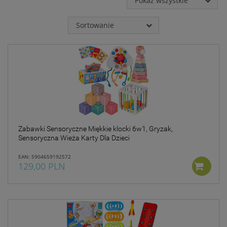
Pokaż wszystkie
takich danych oraz
uchylenia dyrektywy
95/46/WE – czyli tzw. RODO.
Sortowanie
Informujemy też, że w
ramach naszych serwisów
mogą zostać zamieszczone
również zewnętrzne linki
umożliwiające bezpośrednie
dotarcie do innych stron
internetowych bądź też
podczas korzystania z
naszych serwisów w
urządzeniu końcowym
Użytkownika mogą zostać
Zabawki Sensoryczne Miękkie klocki 6w1, Gryzak,
Sensoryczna Wieża Karty Dla Dzieci
umieszczone pliki Cookies w
celu umożliwienia Ci
EAN: 5904659192572
skorzystania ze
129,00 PLN
zintegrowanych
funkcjonalności (np.
Facebook, LinkedIn,
YouTube). Każdy z
dostawców określa zasady
korzystania z plików Cookies
w swojej polityce