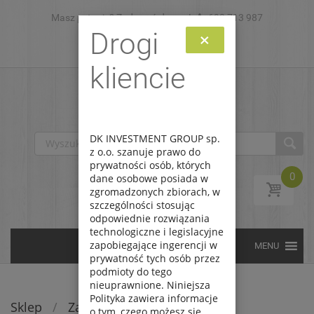
Masz pytanie? Zadzwoń do nas!
Skip to content
693 713 987
Drogi
×
Zaloguj
Zarejestruj
kliencie
DK INVESTMENT GROUP sp.
z o.o. szanuje prawo do
prywatności osób, których
0
dane osobowe posiada w
zgromadzonych zbiorach, w
szczególności stosując
odpowiednie rozwiązania
technologiczne i legislacyjne
zapobiegające ingerencji w
prywatność tych osób przez
podmioty do tego
nieuprawnione. Niniejsza
Polityka zawiera informacje
Sklep
/
Zabawki
o tym, czego możesz się