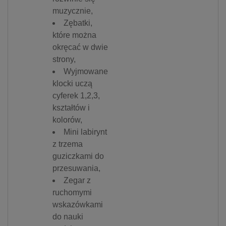
muzycznie,
Zębatki,
które można
okręcać w dwie
strony,
Wyjmowane
klocki uczą
cyferek 1,2,3,
kształtów i
kolorów,
Mini labirynt
z trzema
guziczkami do
przesuwania,
Zegar z
ruchomymi
wskazówkami
do nauki