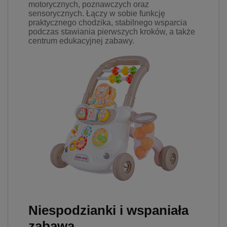
motorycznych, poznawczych oraz
prywatności w związku z
sensorycznych. Łączy w sobie funkcję
czym nie mamy wpływu na
praktycznego chodzika, stabilnego wsparcia
prowadzoną przez
podczas stawiania pierwszych kroków, a także
dostawców politykę
centrum edukacyjnej zabawy.
prywatności oraz
wykorzystywania przez nich
plików Cookies.
Wszelkie pytania oraz
zgłoszenia możesz kierować
od wyznaczonego
Inspektora Ochrony Danych,
pod adres
marketing@kecja.pl
lub nr
telefonu
+48 693 713 987
.
Niespodzianki i wspaniała
zabawa