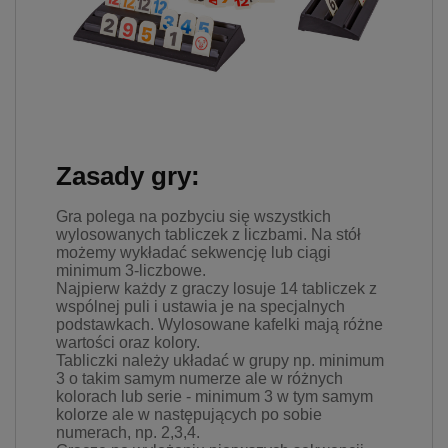
prywatności w związku z
czym nie mamy wpływu na
prowadzoną przez
dostawców politykę
prywatności oraz
wykorzystywania przez nich
plików Cookies.
Wszelkie pytania oraz
Zasady gry:
zgłoszenia możesz kierować
od wyznaczonego
Gra polega na pozbyciu się wszystkich
Inspektora Ochrony Danych,
wylosowanych tabliczek z liczbami. Na stół
pod adres
możemy wykładać sekwencję lub ciągi
marketing@kecja.pl
lub nr
minimum 3-liczbowe.
telefonu
+48 693 713 987
.
Najpierw każdy z graczy losuje 14 tabliczek z
wspólnej puli i ustawia je na specjalnych
podstawkach. Wylosowane kafelki mają różne
wartości oraz kolory.
Tabliczki należy układać w grupy np. minimum
3 o takim samym numerze ale w różnych
kolorach lub serie - minimum 3 w tym samym
kolorze ale w następujących po sobie
numerach, np. 2,3,4.