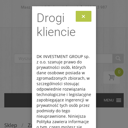
Masz pytanie? Zadzwoń do nas!
Skip to content
693 713 987
Drogi
×
Zaloguj
Zarejestruj
kliencie
DK INVESTMENT GROUP sp.
z o.o. szanuje prawo do
prywatności osób, których
0
dane osobowe posiada w
zgromadzonych zbiorach, w
szczególności stosując
odpowiednie rozwiązania
technologiczne i legislacyjne
zapobiegające ingerencji w
prywatność tych osób przez
podmioty do tego
nieuprawnione. Niniejsza
Polityka zawiera informacje
Sklep
/
Zabawki
/
Gry
o tym, czego możesz się