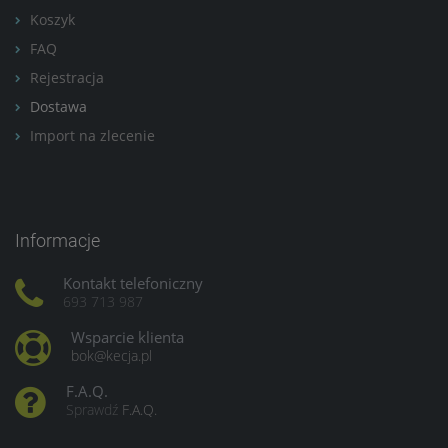
Koszyk
FAQ
Rejestracja
Dostawa
Import na zlecenie
Informacje
Kontakt telefoniczny
693 713 987
Wsparcie klienta
bok@kecja.pl
F.A.Q.
Sprawdź
F.A.Q.