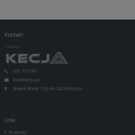
Kontakt
Kecja.pl
693 713 987
bok@kecja.pl
Niałek Wielki 133, 64-200 Wolsztyn
Linki
Produkty