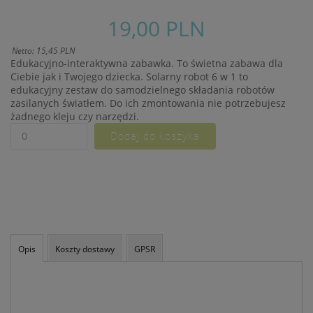
takich danych oraz
uchylenia dyrektywy
19,00 PLN
95/46/WE – czyli tzw. RODO.
Informujemy też, że w
Netto: 15,45 PLN
ramach naszych serwisów
Edukacyjno-interaktywna zabawka. To świetna zabawa dla
mogą zostać zamieszczone
Ciebie jak i Twojego dziecka. Solarny robot 6 w 1 to
również zewnętrzne linki
edukacyjny zestaw do samodzielnego składania robotów
umożliwiające bezpośrednie
zasilanych światłem. Do ich zmontowania nie potrzebujesz
dotarcie do innych stron
żadnego kleju czy narzędzi.
internetowych bądź też
podczas korzystania z
naszych serwisów w
urządzeniu końcowym
Użytkownika mogą zostać
umieszczone pliki Cookies w
celu umożliwienia Ci
skorzystania ze
zintegrowanych
funkcjonalności (np.
Opis
Koszty dostawy
GPSR
Facebook, LinkedIn,
YouTube). Każdy z
dostawców określa zasady
korzystania z plików Cookies
w swojej polityce