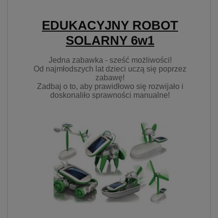
prywatności w związku z
czym nie mamy wpływu na
EDUKACYJNY ROBOT
prowadzoną przez
dostawców politykę
SOLARNY 6w1
prywatności oraz
wykorzystywania przez nich
Jedna zabawka - sześć możliwości!
plików Cookies.
Od najmłodszych lat dzieci uczą się poprzez
zabawę!
Wszelkie pytania oraz
Zadbaj o to, aby prawidłowo się rozwijało i
zgłoszenia możesz kierować
doskonaliło sprawności manualne!
od wyznaczonego
Inspektora Ochrony Danych,
pod adres
marketing@kecja.pl
lub nr
telefonu
+48 693 713 987
.