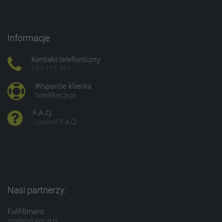
Informacje
Kontakt telefoniczny
693 713 987
Wsparcie klienta
bok@kecja.pl
F.A.Q.
Sprawdź
F.A.Q.
Nasi partnerzy:
Fulfillment
magazyn.kecja.pl