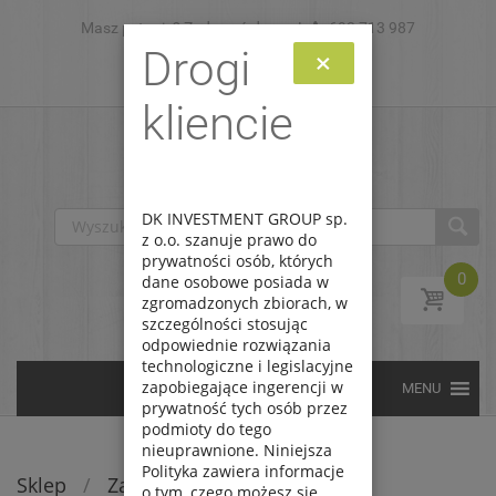
Masz pytanie? Zadzwoń do nas!
Skip to content
693 713 987
Drogi
×
Zaloguj
Zarejestruj
kliencie
DK INVESTMENT GROUP sp.
z o.o. szanuje prawo do
prywatności osób, których
0
dane osobowe posiada w
zgromadzonych zbiorach, w
szczególności stosując
odpowiednie rozwiązania
technologiczne i legislacyjne
zapobiegające ingerencji w
prywatność tych osób przez
podmioty do tego
nieuprawnione. Niniejsza
Polityka zawiera informacje
Sklep
/
Zabawki
/
Edukacyjne
o tym, czego możesz się