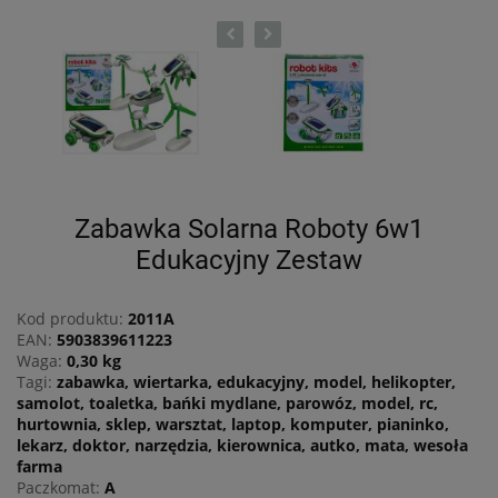
jakie przysługują Ci
uprawnienia.
Działania DK INVESTMENT
GROUP sp. z o.o. związane z
gromadzeniem i
przetwarzaniem wszelkich
danych są ukierunkowane
na zagwarantowanie Ci
poczucia pełnego
bezpieczeństwa oraz
Zabawka Solarna Roboty 6w1
legalności przetwarzania na
poziomie odpowiednim do
Edukacyjny Zestaw
obowiązującego w Polsce
prawa ochrony danych
osobowych, w tym
Kod produktu:
2011A
Rozporządzenia Parlamentu
EAN:
5903839611223
Europejskiego i Rady
Waga:
0,30 kg
2016/679 z dnia 27 kwietnia
Tagi:
zabawka, wiertarka, edukacyjny, model, helikopter,
2016 r. w sprawie ochrony
samolot, toaletka, bańki mydlane, parowóz, model, rc,
osób fizycznych w związku z
hurtownia, sklep, warsztat, laptop, komputer, pianinko,
przetwarzaniem danych
lekarz, doktor, narzędzia, kierownica, autko, mata, wesoła
osobowych i w sprawie
farma
swobodnego przepływu
Paczkomat:
A