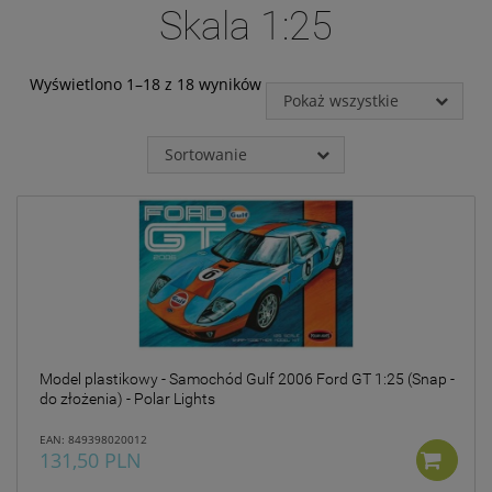
jakie przysługują Ci
Skala 1:25
uprawnienia.
Działania DK INVESTMENT
GROUP sp. z o.o. związane z
Wyświetlono 1–18 z 18 wyników
Pokaż wszystkie
gromadzeniem i
przetwarzaniem wszelkich
danych są ukierunkowane
Sortowanie
na zagwarantowanie Ci
poczucia pełnego
bezpieczeństwa oraz
legalności przetwarzania na
poziomie odpowiednim do
obowiązującego w Polsce
prawa ochrony danych
osobowych, w tym
Rozporządzenia Parlamentu
Europejskiego i Rady
2016/679 z dnia 27 kwietnia
Model plastikowy - Samochód Gulf 2006 Ford GT 1:25 (Snap -
2016 r. w sprawie ochrony
do złożenia) - Polar Lights
osób fizycznych w związku z
przetwarzaniem danych
EAN: 849398020012
131,50 PLN
osobowych i w sprawie
swobodnego przepływu