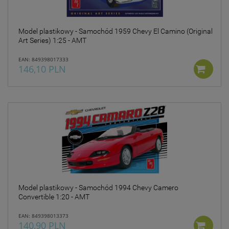
prywatności w związku z
czym nie mamy wpływu na
prowadzoną przez
Model plastikowy - Samochód 1959 Chevy El Camino (Original
dostawców politykę
Art Series) 1:25 - AMT
prywatności oraz
wykorzystywania przez nich
EAN: 849398017333
plików Cookies.
146,10 PLN
Wszelkie pytania oraz
zgłoszenia możesz kierować
od wyznaczonego
Inspektora Ochrony Danych,
pod adres
marketing@kecja.pl
lub nr
telefonu
+48 693 713 987
.
Model plastikowy - Samochód 1994 Chevy Camero
Convertible 1:20 - AMT
EAN: 849398013373
140,90 PLN