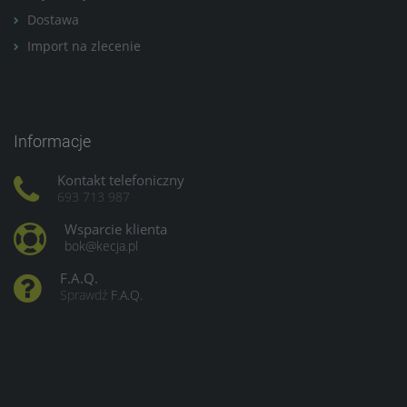
Dostawa
Import na zlecenie
Informacje
Kontakt telefoniczny
693 713 987
Wsparcie klienta
bok@kecja.pl
F.A.Q.
Sprawdź
F.A.Q.