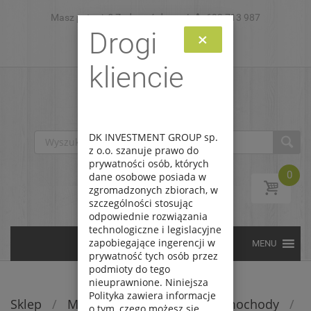
Masz pytanie? Zadzwoń do nas!
Skip to content
693 713 987
Drogi
×
Zaloguj
Zarejestruj
kliencie
DK INVESTMENT GROUP sp.
z o.o. szanuje prawo do
prywatności osób, których
0
dane osobowe posiada w
zgromadzonych zbiorach, w
szczególności stosując
odpowiednie rozwiązania
technologiczne i legislacyjne
zapobiegające ingerencji w
prywatność tych osób przez
podmioty do tego
nieuprawnione. Niniejsza
Polityka zawiera informacje
Sklep
/
Modele do sklejania
/
Samochody
/
o tym, czego możesz się