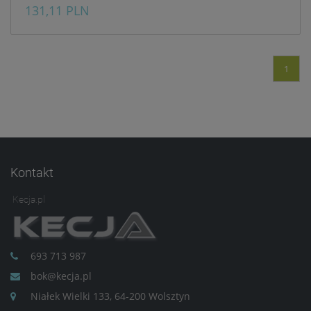
131,11 PLN
prywatności w związku z
czym nie mamy wpływu na
prowadzoną przez
dostawców politykę
prywatności oraz
1
wykorzystywania przez nich
plików Cookies.
Wszelkie pytania oraz
zgłoszenia możesz kierować
od wyznaczonego
Inspektora Ochrony Danych,
pod adres
Kontakt
marketing@kecja.pl
lub nr
telefonu
+48 693 713 987
.
Kecja.pl
693 713 987
bok@kecja.pl
Niałek Wielki 133, 64-200 Wolsztyn