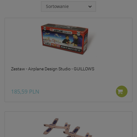
jakie przysługują Ci
Sortowanie
uprawnienia.
Działania DK INVESTMENT
GROUP sp. z o.o. związane z
gromadzeniem i
przetwarzaniem wszelkich
danych są ukierunkowane
na zagwarantowanie Ci
poczucia pełnego
bezpieczeństwa oraz
legalności przetwarzania na
Zestaw - Airplane Design Studio - GUILLOWS
poziomie odpowiednim do
obowiązującego w Polsce
prawa ochrony danych
osobowych, w tym
185,59 PLN
Rozporządzenia Parlamentu
Europejskiego i Rady
2016/679 z dnia 27 kwietnia
2016 r. w sprawie ochrony
osób fizycznych w związku z
przetwarzaniem danych
osobowych i w sprawie
swobodnego przepływu