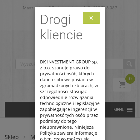
Masz pytanie? Zadzwoń do nas!
Skip to content
693 713 987
Drogi
×
Zaloguj
Zarejestruj
kliencie
DK INVESTMENT GROUP sp.
z o.o. szanuje prawo do
prywatności osób, których
0
dane osobowe posiada w
zgromadzonych zbiorach, w
szczególności stosując
odpowiednie rozwiązania
technologiczne i legislacyjne
zapobiegające ingerencji w
prywatność tych osób przez
podmioty do tego
nieuprawnione. Niniejsza
Polityka zawiera informacje
Sklep
/
Modele latające
o tym, czego możesz się