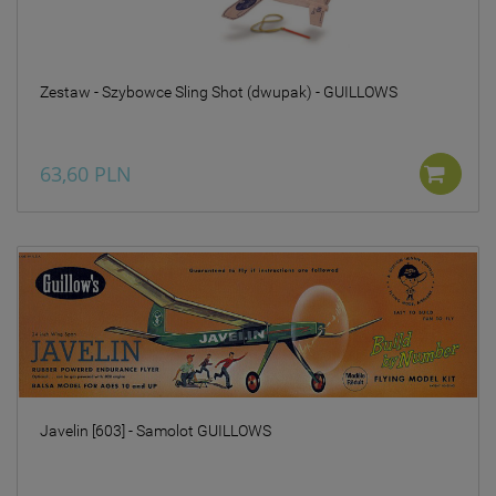
takich danych oraz
uchylenia dyrektywy
95/46/WE – czyli tzw. RODO.
Informujemy też, że w
ramach naszych serwisów
Zestaw - Szybowce Sling Shot (dwupak) - GUILLOWS
mogą zostać zamieszczone
również zewnętrzne linki
umożliwiające bezpośrednie
63,60 PLN
dotarcie do innych stron
internetowych bądź też
podczas korzystania z
naszych serwisów w
urządzeniu końcowym
Użytkownika mogą zostać
umieszczone pliki Cookies w
celu umożliwienia Ci
skorzystania ze
zintegrowanych
funkcjonalności (np.
Facebook, LinkedIn,
YouTube). Każdy z
Javelin [603] - Samolot GUILLOWS
dostawców określa zasady
korzystania z plików Cookies
w swojej polityce