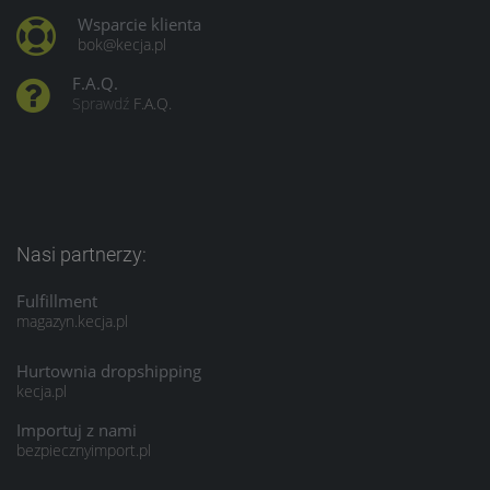
Wsparcie klienta
bok@kecja.pl
F.A.Q.
Sprawdź
F.A.Q.
Nasi partnerzy:
Fulfillment
magazyn.kecja.pl
Hurtownia dropshipping
kecja.pl
Importuj z nami
bezpiecznyimport.pl