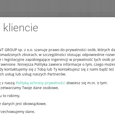
 kliencie
REJESTRACJA
DOSTAWA
IMPORT NA ZLECENIE
 GROUP sp. z o.o. szanuje prawo do prywatności osób, których 
omadzonych zbiorach, w szczególności stosując odpowiednie rozw
e i legislacyjne zapobiegające ingerencji w prywatność tych osób 
awnione. Niniejsza Polityka zawiera informacje o tym, czego możes
y kontaktujemy się z Tobą lub Ty kontaktujesz się z nami bądź też 
ych usług lub usług naszych Partnerów.
ę z naszą
Polityką ochrony prywatności
dowiesz się m.in. o tym:
rzetwarzamy Twoje dane osobowe,
u to robimy,
lono 1–1 z 1 wyników
Pokaż wszystkie
e danych jest obowiązkowe,
przechowujemy dane,