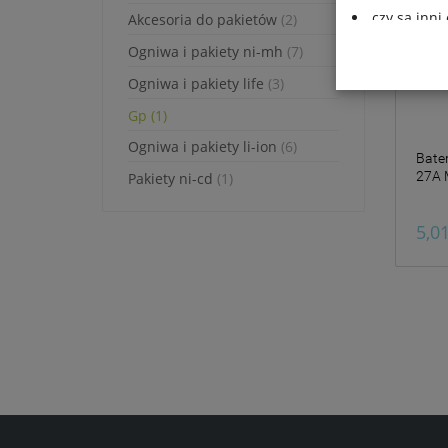
czy są inn
Akcesoria do pakietów
(2)
jakie przys
Ogniwa i pakiety ni-mh
(7)
Działania DK 
Ogniwa i pakiety life
(3)
wszelkich dan
Gp
(1)
oraz legalnoś
ochrony danyc
Ogniwa i pakiety li-ion
(6)
z dnia 27 kwi
Bater
27A 
danych osobow
Pakiety ni-cd
(1)
95/46/WE – cz
Informujemy t
5,0
zewnętrzne li
podczas korzy
umieszczone p
funkcjonalnoś
korzystania z
na prowadzoną
Cookies.
Wszelkie pyta
Danych, pod 