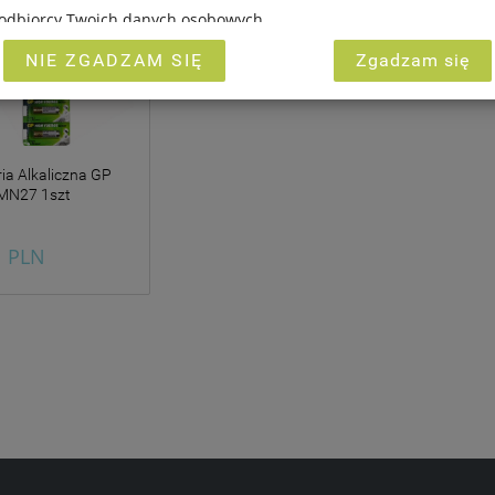
i odbiorcy Twoich danych osobowych,
ługują Ci uprawnienia.
NIE ZGADZAM SIĘ
Zgadzam się
INVESTMENT GROUP sp. z o.o. związane z gromadzeniem i przetwa
ych są ukierunkowane na zagwarantowanie Ci poczucia pełnego b
ci przetwarzania na poziomie odpowiednim do obowiązującego w P
h osobowych, w tym Rozporządzenia Parlamentu Europejskiego i 
etnia 2016 r. w sprawie ochrony osób fizycznych w związku z przet
ia Alkaliczna GP
MN27 1szt
ych i w sprawie swobodnego przepływu takich danych oraz uchyl
yli tzw. RODO.
eż, że w ramach naszych serwisów mogą zostać zamieszczone rów
1 PLN
nki umożliwiające bezpośrednie dotarcie do innych stron interneto
stania z naszych serwisów w urządzeniu końcowym Użytkownika m
liki Cookies w celu umożliwienia Ci skorzystania ze zintegrowanyc
ci (np. Facebook, LinkedIn, YouTube). Każdy z dostawców określa z
 plików Cookies w swojej polityce prywatności w związku z czym n
 przez dostawców politykę prywatności oraz wykorzystywania prze
nia oraz zgłoszenia możesz kierować od wyznaczonego Inspektora 
adres
marketing@kecja.pl
lub nr telefonu
+48 693 713 987
.