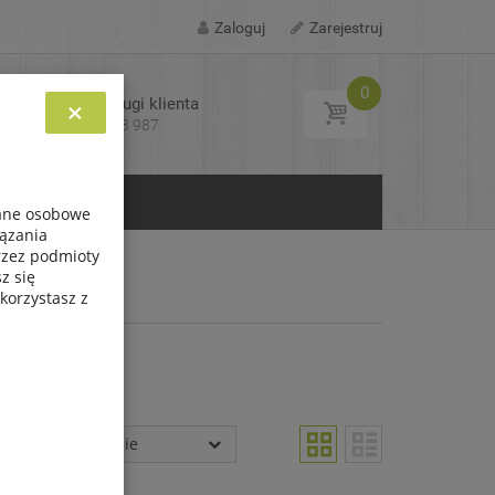
Zaloguj
Zarejestruj
0
Biuro obsługi klienta
×
Tel: 693 713 987
KONTAKT
dane osobowe
iązania
przez podmioty
z się
korzystasz z
Sortowanie