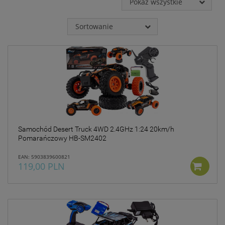
Pokaż wszystkie
jakie przysługują Ci
uprawnienia.
Sortowanie
Działania DK INVESTMENT
GROUP sp. z o.o. związane z
gromadzeniem i
przetwarzaniem wszelkich
danych są ukierunkowane
na zagwarantowanie Ci
poczucia pełnego
bezpieczeństwa oraz
legalności przetwarzania na
poziomie odpowiednim do
obowiązującego w Polsce
Samochód Desert Truck 4WD 2.4GHz 1:24 20km/h
prawa ochrony danych
Pomarańczowy HB-SM2402
osobowych, w tym
Rozporządzenia Parlamentu
EAN: 5903839600821
Europejskiego i Rady
119,00 PLN
2016/679 z dnia 27 kwietnia
2016 r. w sprawie ochrony
osób fizycznych w związku z
przetwarzaniem danych
osobowych i w sprawie
swobodnego przepływu