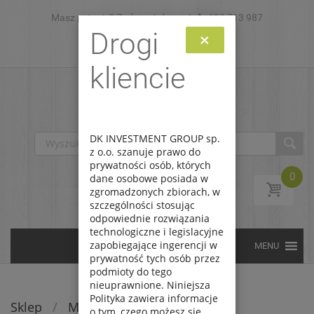
Masz pytanie? Zadzwoń do nas!
Skip to content
693 713 987
Drogi
×
Zaloguj
Zarejestruj
kliencie
DK INVESTMENT GROUP sp.
z o.o. szanuje prawo do
prywatności osób, których
0
dane osobowe posiada w
zgromadzonych zbiorach, w
szczególności stosując
odpowiednie rozwiązania
technologiczne i legislacyjne
zapobiegające ingerencji w
prywatność tych osób przez
podmioty do tego
nieuprawnione. Niniejsza
Polityka zawiera informacje
Sklep
/
Modele rc
/
Samochody
o tym, czego możesz się