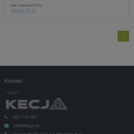
EAN: 5904659177722
99,00 PLN
1
Kontakt
Kecja.pl
693 713 987
bok@kecja.pl