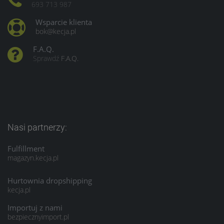
693 713 987
Wsparcie klienta
bok@kecja.pl
F.A.Q.
Sprawdź
F.A.Q.
Nasi partnerzy:
Fulfillment
magazyn.kecja.pl
Hurtownia dropshipping
kecja.pl
Importuj z nami
bezpiecznyimport.pl