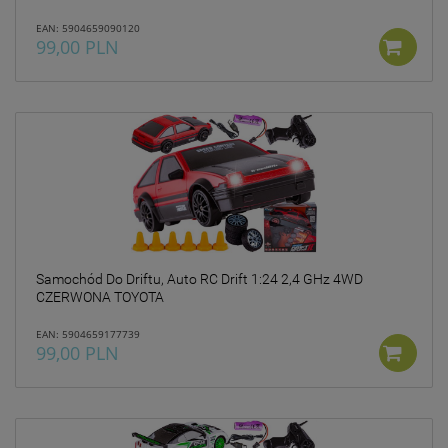
prywatności w związku z
EAN: 5904659090120
czym nie mamy wpływu na
99,00 PLN
prowadzoną przez
dostawców politykę
prywatności oraz
wykorzystywania przez nich
plików Cookies.
Wszelkie pytania oraz
zgłoszenia możesz kierować
od wyznaczonego
Inspektora Ochrony Danych,
pod adres
marketing@kecja.pl
lub nr
telefonu
+48 693 713 987
.
Samochód Do Driftu, Auto RC Drift 1:24 2,4 GHz 4WD
CZERWONA TOYOTA
EAN: 5904659177739
99,00 PLN