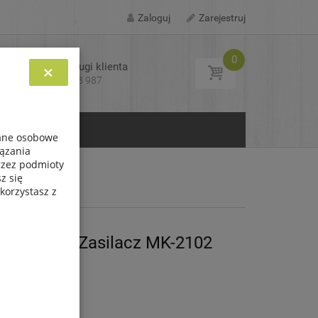
Zaloguj
Zarejestruj
0
Biuro obsługi klienta
×
Tel: 693 713 987
KONTAKT
dane osobowe
iązania
przez podmioty
z się
korzystasz z
 Klawiszy Zasilacz MK-2102
2
na 22