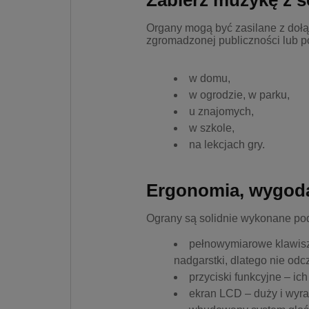
Zabierz muzykę z s
Organy mogą być zasilane z dołąc
zgromadzonej publiczności lub po
w domu,
w ogrodzie, w parku,
u znajomych,
w szkole,
na lekcjach gry.
Ergonomia, wygoda
Ograny są solidnie wykonane pod
pełnowymiarowe klawisze
nadgarstki, dlatego nie odc
przyciski funkcyjne – i
ekran LCD – duży i wyra