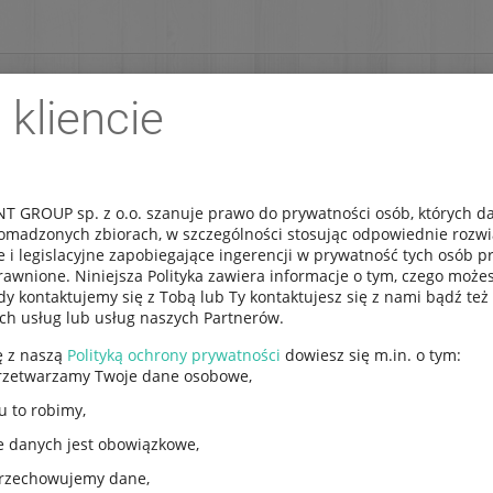
 kliencie
REJESTRACJA
DOSTAWA
IMPORT NA ZLECENIE
 GROUP sp. z o.o. szanuje prawo do prywatności osób, których 
omadzonych zbiorach, w szczególności stosując odpowiednie rozw
e i legislacyjne zapobiegające ingerencji w prywatność tych osób 
awnione. Niniejsza Polityka zawiera informacje o tym, czego możes
y kontaktujemy się z Tobą lub Ty kontaktujesz się z nami bądź też 
ych usług lub usług naszych Partnerów.
ę z naszą
Polityką ochrony prywatności
dowiesz się m.in. o tym:
Keyboard Organy 61
rzetwarzamy Twoje dane osobowe,
MK-908 Przecena 2
u to robimy,
e danych jest obowiązkowe,
Kod produktu:
MK-2102 przece
przechowujemy dane,
EAN:
5904659201458