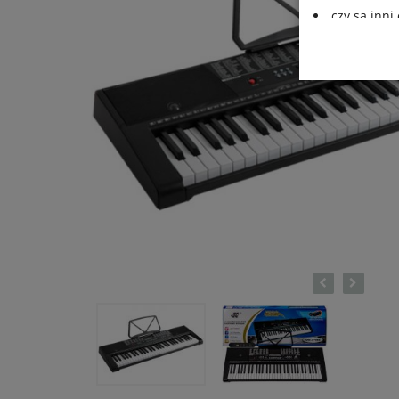
czy są inn
jakie przys
Działania DK 
wszelkich dan
oraz legalnoś
ochrony danyc
z dnia 27 kwi
danych osobow
95/46/WE – cz
Informujemy t
zewnętrzne li
podczas korzy
umieszczone p
funkcjonalnoś
korzystania z
na prowadzoną
Cookies.
Wszelkie pyta
Danych, pod 