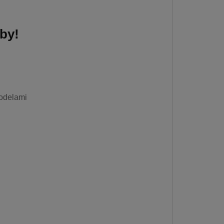
by!
modelami