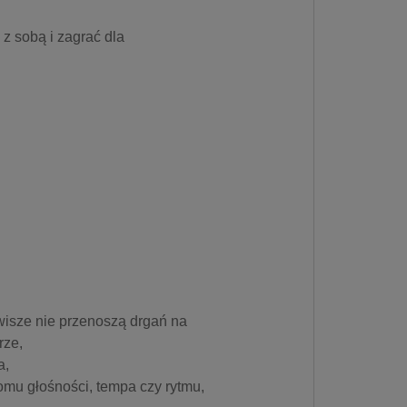
 z sobą i zagrać dla
wisze nie przenoszą drgań na
rze,
a,
mu głośności, tempa czy rytmu,