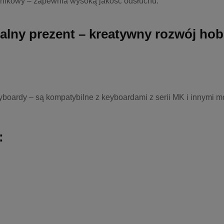
nikowy – zapewnia wysoką jakość odsłuchu.
ealny prezent – kreatywny rozwój hob
yboardy – są kompatybilne z keyboardami z serii MK i innymi 
: