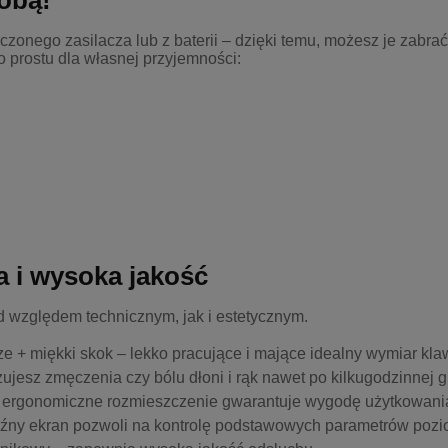
obą!
zonego zasilacza lub z baterii – dzięki temu, możesz je zabrać
 prostu dla własnej przyjemności:
 i wysoka jakość
 względem technicznym, jak i estetycznym.
 + miękki skok – lekko pracujące i mające idealny wymiar kla
zujesz zmęczenia czy bólu dłoni i rąk nawet po kilkugodzinnej g
ch ergonomiczne rozmieszczenie gwarantuje wygodę użytkowani
źny ekran pozwoli na kontrolę podstawowych parametrów pozio