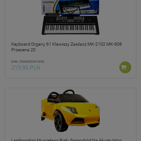
Keyboard Organy 61 Klawiszy Zasilacz MK-2102 MK-908
Przecena 20
EAN: 5904659201458
219,95 PLN
Lamborghini Murcielago Biały Samochód Na Akumulator