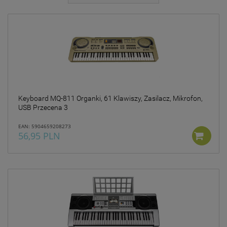
jakie przysługują Ci
uprawnienia.
Działania DK INVESTMENT
GROUP sp. z o.o. związane z
gromadzeniem i
przetwarzaniem wszelkich
danych są ukierunkowane
na zagwarantowanie Ci
poczucia pełnego
bezpieczeństwa oraz
Keyboard MQ-811 Organki, 61 Klawiszy, Zasilacz, Mikrofon,
legalności przetwarzania na
USB Przecena 3
poziomie odpowiednim do
obowiązującego w Polsce
EAN: 5904659208273
56,95 PLN
prawa ochrony danych
osobowych, w tym
Rozporządzenia Parlamentu
Europejskiego i Rady
2016/679 z dnia 27 kwietnia
2016 r. w sprawie ochrony
osób fizycznych w związku z
przetwarzaniem danych
osobowych i w sprawie
swobodnego przepływu