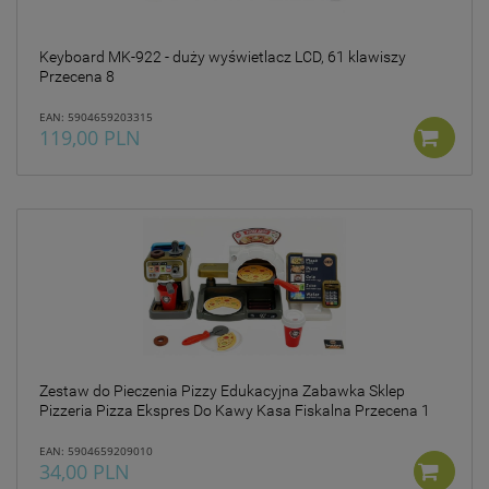
takich danych oraz
uchylenia dyrektywy
95/46/WE – czyli tzw. RODO.
Keyboard MK-922 - duży wyświetlacz LCD, 61 klawiszy
Informujemy też, że w
Przecena 8
ramach naszych serwisów
mogą zostać zamieszczone
EAN: 5904659203315
również zewnętrzne linki
119,00 PLN
umożliwiające bezpośrednie
dotarcie do innych stron
internetowych bądź też
podczas korzystania z
naszych serwisów w
urządzeniu końcowym
Użytkownika mogą zostać
umieszczone pliki Cookies w
celu umożliwienia Ci
skorzystania ze
zintegrowanych
funkcjonalności (np.
Zestaw do Pieczenia Pizzy Edukacyjna Zabawka Sklep
Facebook, LinkedIn,
Pizzeria Pizza Ekspres Do Kawy Kasa Fiskalna Przecena 1
YouTube). Każdy z
dostawców określa zasady
EAN: 5904659209010
korzystania z plików Cookies
34,00 PLN
w swojej polityce