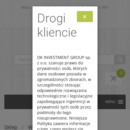
Masz pytanie? Zadzwoń do nas!
Skip to content
693 713 987
Drogi
×
Zaloguj
Zarejestruj
kliencie
DK INVESTMENT GROUP sp.
z o.o. szanuje prawo do
prywatności osób, których
0
dane osobowe posiada w
zgromadzonych zbiorach, w
szczególności stosując
odpowiednie rozwiązania
technologiczne i legislacyjne
zapobiegające ingerencji w
prywatność tych osób przez
podmioty do tego
nieuprawnione. Niniejsza
Polityka zawiera informacje
Sklep
/
Wyprzedaże
o tym, czego możesz się