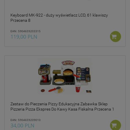
takich danych oraz
uchylenia dyrektywy
95/46/WE – czyli tzw. RODO.
Keyboard MK-922 - duży wyświetlacz LCD, 61 klawiszy
Informujemy też, że w
Przecena 8
ramach naszych serwisów
mogą zostać zamieszczone
EAN: 5904659203315
również zewnętrzne linki
119,00 PLN
umożliwiające bezpośrednie
dotarcie do innych stron
internetowych bądź też
podczas korzystania z
naszych serwisów w
urządzeniu końcowym
Użytkownika mogą zostać
umieszczone pliki Cookies w
celu umożliwienia Ci
skorzystania ze
zintegrowanych
funkcjonalności (np.
Zestaw do Pieczenia Pizzy Edukacyjna Zabawka Sklep
Facebook, LinkedIn,
Pizzeria Pizza Ekspres Do Kawy Kasa Fiskalna Przecena 1
YouTube). Każdy z
dostawców określa zasady
EAN: 5904659209010
korzystania z plików Cookies
34,00 PLN
w swojej polityce