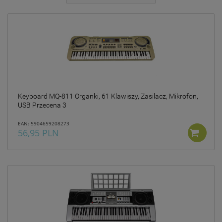
jakie przysługują Ci
uprawnienia.
Działania DK INVESTMENT
GROUP sp. z o.o. związane z
gromadzeniem i
przetwarzaniem wszelkich
danych są ukierunkowane
na zagwarantowanie Ci
poczucia pełnego
bezpieczeństwa oraz
Keyboard MQ-811 Organki, 61 Klawiszy, Zasilacz, Mikrofon,
legalności przetwarzania na
USB Przecena 3
poziomie odpowiednim do
obowiązującego w Polsce
EAN: 5904659208273
56,95 PLN
prawa ochrony danych
osobowych, w tym
Rozporządzenia Parlamentu
Europejskiego i Rady
2016/679 z dnia 27 kwietnia
2016 r. w sprawie ochrony
osób fizycznych w związku z
przetwarzaniem danych
osobowych i w sprawie
swobodnego przepływu