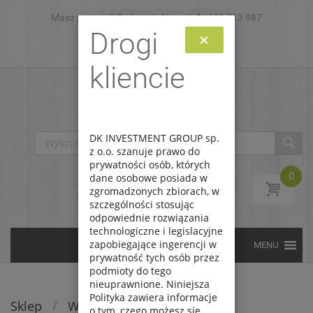
Masz pytanie? Zadzwoń do nas!
Skip to content
693 713 987
Drogi
×
Zaloguj
Zarejestruj
kliencie
DK INVESTMENT GROUP sp.
z o.o. szanuje prawo do
prywatności osób, których
0
dane osobowe posiada w
zgromadzonych zbiorach, w
szczególności stosując
odpowiednie rozwiązania
technologiczne i legislacyjne
zapobiegające ingerencji w
prywatność tych osób przez
podmioty do tego
nieuprawnione. Niniejsza
Polityka zawiera informacje
Sklep
/
Wyprzedaże
/
Inne
o tym, czego możesz się