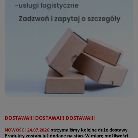
prywatności w związku z
czym nie mamy wpływu na
prowadzoną przez
dostawców politykę
prywatności oraz
wykorzystywania przez nich
plików Cookies.
Wszelkie pytania oraz
zgłoszenia możesz kierować
od wyznaczonego
Inspektora Ochrony Danych,
pod adres
marketing@kecja.pl
lub nr
telefonu
+48 693 713 987
.
DOSTAWA!!! DOSTAWA!!! DOSTAWA!!!
NOWOŚCI 24.07.2026
otrzymaliśmy kolejne duże dostawy.
Produkty zostały już dodane na stan. W miarę możliwości