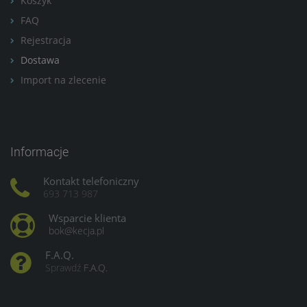
Koszyk
FAQ
Rejestracja
Dostawa
Import na zlecenie
Informacje
Kontakt telefoniczny
693 713 987
Wsparcie klienta
bok@kecja.pl
F.A.Q.
Sprawdź
F.A.Q.