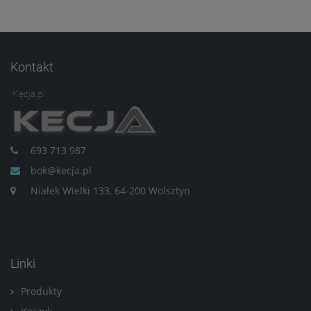
Kontakt
Kecja.pl
693 713 987
bok@kecja.pl
Niałek Wielki 133, 64-200 Wolsztyn
Linki
Produkty