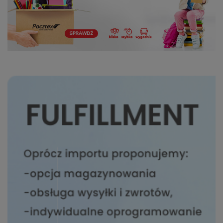
takich danych oraz
uchylenia dyrektywy
95/46/WE – czyli tzw. RODO.
Informujemy też, że w
ramach naszych serwisów
mogą zostać zamieszczone
również zewnętrzne linki
umożliwiające bezpośrednie
dotarcie do innych stron
internetowych bądź też
podczas korzystania z
naszych serwisów w
urządzeniu końcowym
Użytkownika mogą zostać
umieszczone pliki Cookies w
celu umożliwienia Ci
skorzystania ze
zintegrowanych
funkcjonalności (np.
Facebook, LinkedIn,
YouTube). Każdy z
dostawców określa zasady
korzystania z plików Cookies
w swojej polityce