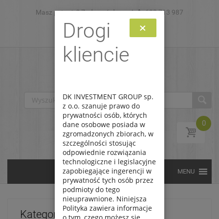
Masz pytanie? Zadzwoń do nas!
Skip to content
693 713 987
Drogi
×
Zaloguj
Zarejestruj
kliencie
DK INVESTMENT GROUP sp.
z o.o. szanuje prawo do
prywatności osób, których
0
dane osobowe posiada w
zgromadzonych zbiorach, w
szczególności stosując
odpowiednie rozwiązania
technologiczne i legislacyjne
zapobiegające ingerencji w
prywatność tych osób przez
podmioty do tego
nieuprawnione. Niniejsza
Polityka zawiera informacje
Kategorie
o tym, czego możesz się